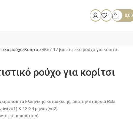
0,0
στικά ρούχα
Κορίτσι
BKm117 βαπτιστικό ρούχο για κορίτσι
στικό ρούχο για κορίτσι
 χειροποίητα Ελληνικής κατασκευής, από την εταιρεία Bula.
ηνών(νο1) & 12-24 μηνών(νο2)
ονται τα παπούτσια)