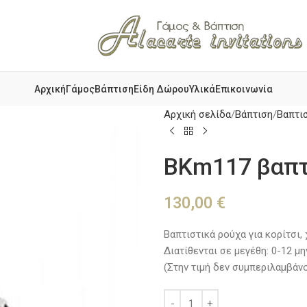
Αρχική
Γάμος
Βάπτιση
Είδη Δώρου
Υλικά
Επικοινωνία
Αρχική σελίδα
Βάπτιση
Βαπτι
BKm117 βαπτι
130,00
€
Βαπτιστικά ρούχα για κορίτσι,
Διατίθενται σε μεγέθη: 0-12 μ
(Στην τιμή δεν συμπεριλαμβάν