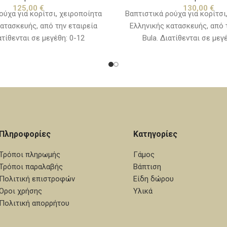
125,00
€
130,00
€
ούχα για κορίτσι, χειροποίητα
Βαπτιστικά ρούχα για κορίτσι
ατασκευής, από την εταιρεία
Ελληνικής κατασκευής, από 
ατίθενται σε μεγέθη: 0-12
Bula. Διατίθενται σε μεγ
 12-24 μηνών(νο2) (Στην τιμή
μηνών(νο1) & 12-24 μηνών(νο
ιλαμβάνονται τα παπούτσια)
δεν συμπεριλαμβάνονται τα
Πληροφορίες
Κατηγορίες
Τρόποι πληρωμής
Γάμος
Τρόποι παραλαβής
Βάπτιση
Πολιτική επιστροφών
Είδη δώρου
Όροι χρήσης
Υλικά
Πολιτική απορρήτου