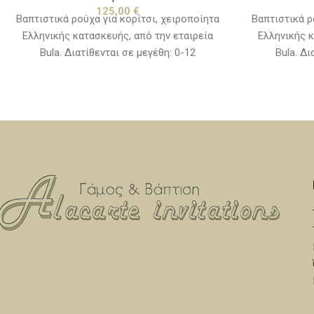
125,00
€
Βαπτιστικά ρούχα για κορίτσι, χειροποίητα
Βαπτιστικά ρ
Ελληνικής κατασκευής, από την εταιρεία
Ελληνικής κ
Bula. Διατίθενται σε μεγέθη: 0-12
Bula. Δι
μηνών(νο1) & 12-24 μηνών(νο2) (Στην τιμή
μηνών(νο1) &
δεν συμπεριλαμβάνονται τα παπούτσια)
δεν συμπερ