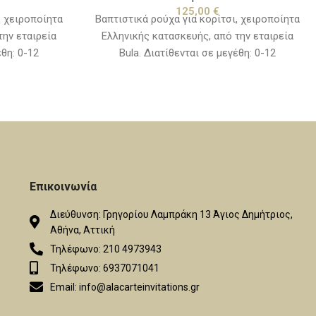
125,00
€
, χειροποίητα
Βαπτιστικά ρούχα για κορίτσι, χειροποίητα
την εταιρεία
Ελληνικής κατασκευής, από την εταιρεία
έθη: 0-12
Bula. Διατίθενται σε μεγέθη: 0-12
2) (Στην τιμή
μηνών(νο1) & 12-24 μηνών(νο2) (Στην τιμή
 παπούτσια)
δεν συμπεριλαμβάνονται τα παπούτσια)
Επικοινωνία
Διεύθυνση: Γρηγορίου Λαμπράκη 13 Άγιος Δημήτριος,
Αθήνα, Αττική
Τηλέφωνο: 210 4973943
Τηλέφωνο: 6937071041
Email: info@alacarteinvitations.gr