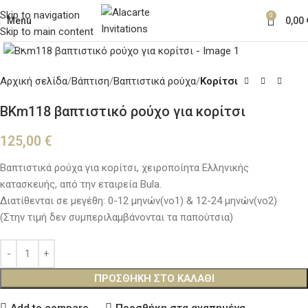
Skip to navigation
0
Menu
0,00
Skip to main content
Κλικ για μεγέθυνση
Αρχική σελίδα
Βάπτιση
Βαπτιστικά ρούχα
Κορίτσι
BKm118 βαπτιστικό ρούχο για κορίτσι
125,00
€
Βαπτιστικά ρούχα για κορίτσι, χειροποίητα Ελληνικής
κατασκευής, από την εταιρεία Bula.
Διατίθενται σε μεγέθη: 0-12 μηνών(νο1) & 12-24 μηνών(νο2)
(Στην τιμή δεν συμπεριλαμβάνονται τα παπούτσια)
ΠΡΟΣΘΉΚΗ ΣΤΟ ΚΑΛΆΘΙ
Add to compare
Προσθήκη στα αγαπημένα