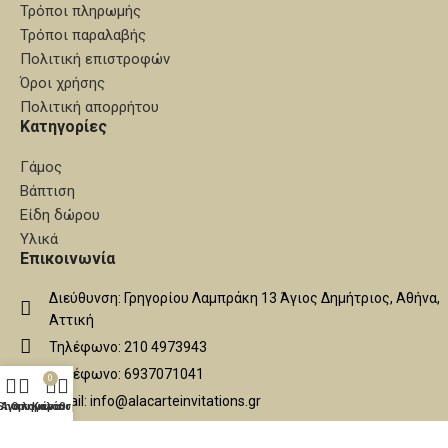
Τρόποι πληρωμής
Τρόποι παραλαβής
Πολιτική επιστροφών
Όροι χρήσης
Πολιτική απορρήτου
Κατηγορίες
Γάμος
Βάπτιση
Είδη δώρου
Υλικά
Επικοινωνία
Διεύθυνση: Γρηγορίου Λαμπράκη 13 Άγιος Δημήτριος, Αθήνα,
Αττική
Τηλέφωνο: 210 4973943
Τηλέφωνο: 6937071041
0
Email: info@alacarteinvitations.gr
Shop
Αγαπημένα
Ο λογαριασμός μου
Καλάθι