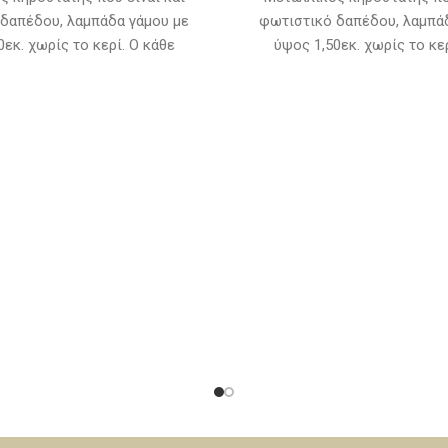
δαπέδου, λαμπάδα γάμου με
φωτιστικό δαπέδου, λαμπά
0εκ. χωρίς το κερί. Ο κάθε
ύψος 1,50εκ. χωρίς το κερ
ύναται να κατασκευαστεί σε 6
κηροστάτης δύναται να κατασ
ς αποχρώσεις : Ίνοξ, νίκελ,
διαφορετικές αποχρώσεις : Ί
ούρο), χαλκό κίτρινο, πατίνα
μπρονζέ (σκούρο), χαλκό κίτ
να μπρονζέ. Κατασκευάζονται
λευκή, πατίνα μπρονζέ. Κατ
παραγγελίας και ο χρόνος
κατόπιν παραγγελίας και
ίναι από 10 έως 15 εργάσιμες
παράδοσης είναι από 10 έως 
τιμές αφορούν τον κηροστάτη,
ημέρες. Οι τιμές αφορούν το
 θα πρέπει να επικοινωνήσετε
για τα κεριά θα πρέπει να ε
 μας καθώς μπορούν να
μαζί μας καθώς μπορο
ηθούν διάφορα κεριά στους
χρησιμοποιηθούν διάφορα 
άτες εκτός από αυτά της
κηροστάτες εκτός από α
φωτογραφίας.
φωτογραφίας.