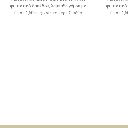
φωτιστικό δαπέδου, λαμπάδα γάμου με
φωτιστικό 
ύψος 1,60εκ. χωρίς το κερί. Ο κάθε
ύψος 1,6
κηροστάτης δύναται να κατασκευαστεί σε 6
κηροστάτης δ
διαφορετικές αποχρώσεις : Ίνοξ, νίκελ,
διαφορετικέ
μπρονζέ (σκούρο), χαλκό κίτρινο, πατίνα
μπρονζέ (σκ
λευκή, πατίνα μπρονζέ. Κατασκευάζονται
λευκή, πατί
κατόπιν παραγγελίας και ο χρόνος
κατόπιν 
παράδοσης είναι από 10 έως 15 εργάσιμες
παράδοσης ε
ημέρες. Οι τιμές αφορούν τον κηροστάτη,
ημέρες. Οι 
για τα κεριά θα πρέπει να επικοινωνήσετε
για τα κεριά
μαζί μας καθώς μπορούν να
μαζί
χρησιμοποιηθούν διάφορα κεριά στους
χρησιμοποι
κηροστάτες εκτός από αυτά της
κηροστ
φωτογραφίας.