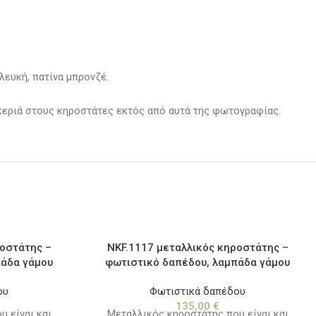
λευκή, πατίνα μπρονζέ.
 κεριά στους κηροστάτες εκτός από αυτά της φωτογραφίας.
ροστάτης –
NKF.1117 μεταλλικός κηροστάτης –
πάδα γάμου
φωτιστικό δαπέδου, λαμπάδα γάμου
ου
Φωτιστικά δαπέδου
135,00
€
 είναι και
Μεταλλικός κηροστάτης που είναι και