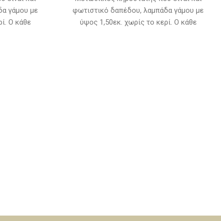
δα γάμου με
φωτιστικό δαπέδου, λαμπάδα γάμου με
ί. Ο κάθε
ύψος 1,50εκ. χωρίς το κερί. Ο κάθε
κευαστεί σε 6
κηροστάτης δύναται να κατασκευαστεί σε 6
νοξ, νίκελ,
διαφορετικές αποχρώσεις : Ίνοξ, νίκελ,
ρινο, πατίνα
μπρονζέ (σκούρο), χαλκό κίτρινο, πατίνα
ασκευάζονται
λευκή, πατίνα μπρονζέ. Κατασκευάζονται
 ο χρόνος
κατόπιν παραγγελίας και ο χρόνος
15 εργάσιμες
παράδοσης είναι από 10 έως 15 εργάσιμες
ν κηροστάτη,
ημέρες. Οι τιμές αφορούν τον κηροστάτη,
πικοινωνήσετε
για τα κεριά θα πρέπει να επικοινωνήσετε
ύν να
μαζί μας καθώς μπορούν να
κεριά στους
χρησιμοποιηθούν διάφορα κεριά στους
υτά της
κηροστάτες εκτός από αυτά της
φωτογραφίας.