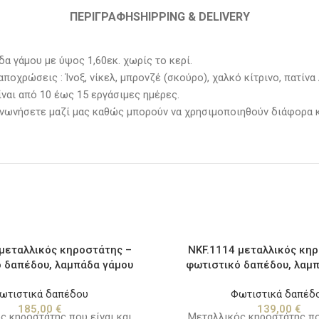
ΠΕΡΙΓΡΑΦΉ
SHIPPING & DELIVERY
α γάμου με ύψος 1,60εκ. χωρίς το κερί.
οχρώσεις : Ίνοξ, νίκελ, μπρονζέ (σκούρο), χαλκό κίτρινο, πατίνα 
ναι από 10 έως 15 εργάσιμες ημέρες.
κοινωνήσετε μαζί μας καθώς μπορούν να χρησιμοποιηθούν διάφορα
μεταλλικός κηροστάτης –
NKF.1114 μεταλλικός κη
 δαπέδου, λαμπάδα γάμου
φωτιστικό δαπέδου, λαμ
ωτιστικά δαπέδου
Φωτιστικά δαπέδ
185,00
€
139,00
€
ς κηροστάτης που είναι και
Μεταλλικός κηροστάτης που