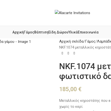
Αρχική
Γάμος
Βάπτιση
Είδη Δώρου
Υλικά
Επικοινωνία
Αρχική σελίδα
Γάμος
Λαμπάδε
NKF.1074 μεταλλικός κηροστά
NKF.1074 μετ
φωτιστικό δ
185,00
€
Μεταλλικός κηροστάτης που εί
χωρίς το κερί.