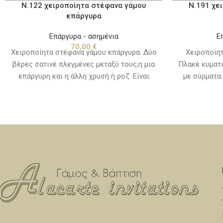
Ν.122 χειροποίητα στέφανα γάμου
Ν.191 χε
επάργυρα
Επάργυρα - ασημένια
Ε
70,00
€
Χειροποίητα στέφανα γάμου επάργυρα. Δύο
Χειροποίητ
βέρες σατινέ πλεγμένες μεταξύ τους,η μια
Πλακέ κυματ
επάργυρη και η άλλη χρυσή ή ροζ. Είναι
με σύρματα.
αμετάβλητα στο χρόνο και συνοδεύονται
και συνο
απο χειροποίητες καρφίτσες για το πέτο,
καρφίτσες γι
προσφέρονται μέσα σε ειδική συσκευασία
σε ειδική σ
δεμένα με κορδέλες πολυτελείας. Για
πολυτελεία
κατασκευή από καθαρό ασήμι
ασήμι 
επικοινωνήστε μαζί μας.