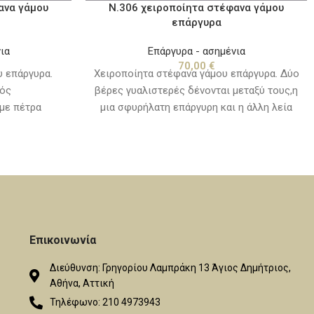
ανα γάμου
Ν.306 χειροποίητα στέφανα γάμου
επάργυρα
ια
Επάργυρα - ασημένια
70,00
€
υ επάργυρα.
Χειροποίητα στέφανα γάμου επάργυρα. Δύο
ός
βέρες γυαλιστερές δένονται μεταξύ τους,η
με πέτρα
μια σφυρήλατη επάργυρη και η άλλη λεία
στο χρόνο και
επάργυρη ή χρυσή. Είναι αμετάβλητα στο
τες καρφίτσες
χρόνο και συνοδεύονται απο χειροποίητες
έσα σε ειδική
καρφίτσες για το πέτο, προσφέρονται μέσα
κορδέλες
σε ειδική συσκευασία δεμένα με κορδέλες
 από καθαρό
πολυτελείας. Για κατασκευή από καθαρό
ζί μας.
ασήμι επικοινωνήστε μαζί μας.
Επικοινωνία
Διεύθυνση: Γρηγορίου Λαμπράκη 13 Άγιος Δημήτριος,
Αθήνα, Αττική
Τηλέφωνο: 210 4973943