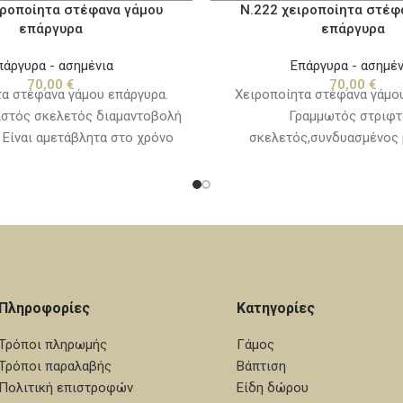
ιροποίητα στέφανα γάμου
Ν.222 χειροποίητα στέφ
επάργυρα
επάργυρα
πάργυρα - ασημένια
Επάργυρα - ασημέν
70,00
€
70,00
€
α στέφανα γάμου επάργυρα.
Χειροποίητα στέφανα γάμο
ιστός σκελετός διαμαντοβολή
Γραμμωτός στριφτ
 Είναι αμετάβλητα στο χρόνο
σκελετός,συνδυασμένος 
δεύονται απο χειροποίητες
Swarovski. Είναι αμετάβλητα 
α το πέτο, προσφέρονται μέσα
συνοδεύονται απο χειροποίη
υσκευασία δεμένα με κορδέλες
για το πέτο, προσφέρονται μ
ς. Για κατασκευή από καθαρό
συσκευασία δεμένα με 
επικοινωνήστε μαζί μας.
πολυτελείας. Για κατασκευή
ασήμι επικοινωνήστε μα
Πληροφορίες
Κατηγορίες
Τρόποι πληρωμής
Γάμος
Τρόποι παραλαβής
Βάπτιση
Πολιτική επιστροφών
Είδη δώρου