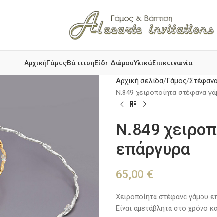
Αρχική
Γάμος
Βάπτιση
Είδη Δώρου
Υλικά
Επικοινωνία
Αρχική σελίδα
Γάμος
Στέφανα
Ν.849 χειροποίητα στέφανα γ
Ν.849 χειροπ
επάργυρα
65,00
€
Χειροποίητα στέφανα γάμου ε
Είναι αμετάβλητα στο χρόνο κ