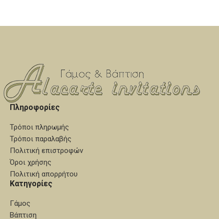
και η άλλη χρυσή ή ροζ. Είναι
σύρματα. Είναι αμετάβλητα στο
αμετάβλητα στο χρόνο και
χρόνο και συνοδεύονται απο
συνοδεύονται απο
χειροποίητες καρφίτσες για
χειροποίητες καρφίτσες για
το πέτο, προσφέρονται μέσα
το πέτο, προσφέρονται μέσα
σε ειδική συσκευασία δεμένα
σε ειδική συσκευασία δεμένα
με κορδέλες πολυτελείας. Για
με κορδέλες πολυτελείας. Για
κατασκευή από καθαρό ασήμι
κατασκευή από καθαρό ασήμι
επικοινωνήστε μαζί μας.
επικοινωνήστε μαζί μας.
Πληροφορίες
Τρόποι πληρωμής
Τρόποι παραλαβής
Πολιτική επιστροφών
Όροι χρήσης
Πολιτική απορρήτου
Κατηγορίες
Γάμος
Βάπτιση