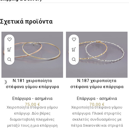
Σχετικά προϊόντα
Ν.181 χειροποίητα
Ν.187 χειροποίητα
στέφανα γάμου επάργυρα
στέφανα γάμου επάργυρα
Επάργυρα - ασημένια
Επάργυρα - ασημένια
75,00
€
70,00
€
Χειροποίητα στέφανα γάμου
Χειροποίητα στέφανα γάμου
επάργυρ. Δύο βέρες
επάργυρα. Πλακέ στριφτός
διαμαντοβολή πλεγμένες
σκελετός συνδυασμένος με
μεταξύ τους,η μια επάργυρη
πέτρα Swarovski και στριφτά