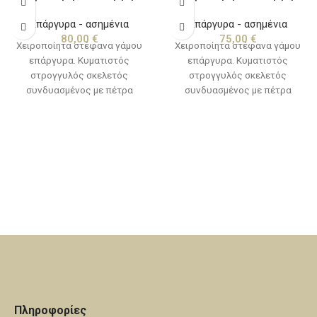
Επάργυρα - ασημένια
Επάργυρα - ασημένια
80,00
€
75,00
€
Χειροποίητα στέφανα γάμου
Χειροποίητα στέφανα γάμου
επάργυρα. Κυματιστός
επάργυρα. Κυματιστός
στρογγυλός σκελετός
στρογγυλός σκελετός
συνδυασμένος με πέτρα
συνδυασμένος με πέτρα
Swarovski και στριφτά
Swarovski και στριφτά
σύρματα.
σύρματα. Είναι αμετάβλητα στο
χρόνο και συνοδεύονται απο
χειροποίητες καρφίτσες για
το πέτο, προσφέρονται μέσα
σε ειδική συσκευασία δεμένα
με κορδέλες πολυτελείας. Για
κατασκευή από καθαρό ασήμι
επικοινωνήστε μαζί μας.
Πληροφορίες