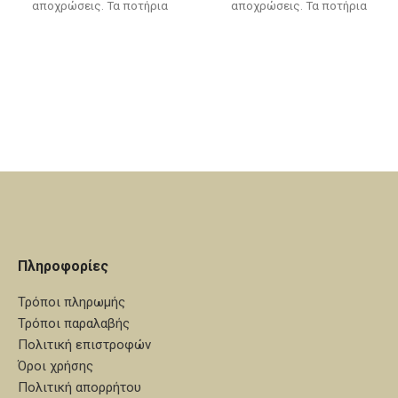
αποχρώσεις. Τα ποτήρια
αποχρώσεις. Τα ποτήρια
σαμπάνιας πωλούνται
σαμπάνιας πωλούνται
χωριστά, δείτε την κατηγορία
χωριστά, δείτε την κατηγορία
"καράφες - ποτήρια"
"καράφες - ποτήρια".
Πληροφορίες
Τρόποι πληρωμής
Τρόποι παραλαβής
Πολιτική επιστροφών
Όροι χρήσης
Πολιτική απορρήτου