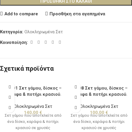
ΠΡΟΣΘΉΚΗ ΣΤΟ ΚΑΛΆΘΙ
Add to compare
Προσθήκη στα αγαπημένα
Κατηγορία:
Ολοκληρωμένα Σετ
Κοινοποίηση:
Σχετικά προϊόντα
LV.001 Σετ γάμου, δίσκος –
LV.008 Σετ γάμου, δίσκος –
καράφα & ποτήρι κρασιού.
καράφα & ποτήρι κρασιού.
Ολοκληρωμένα Σετ
Ολοκληρωμένα Σετ
140,00
€
100,00
€
Σετ γάμου που αποτελείτε από
Σετ γάμου που αποτελείτε από
ένα δίσκο, καράφα & ποτήρι
ένα δίσκο, καράφα & ποτήρι
κρασιού σε χρυσές
κρασιού σε χρυσές