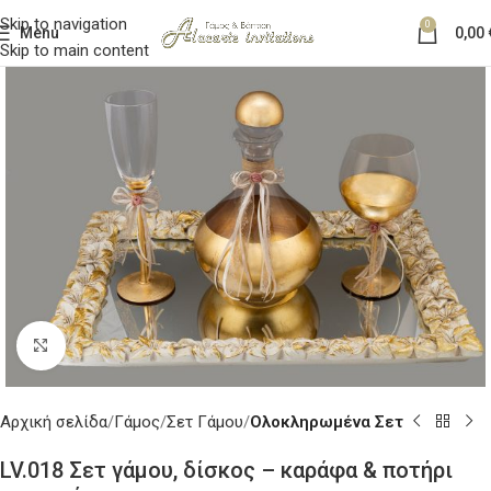
Skip to navigation
0
Menu
0,00
Skip to main content
Κλικ για μεγέθυνση
Αρχική σελίδα
Γάμος
Σετ Γάμου
Ολοκληρωμένα Σετ
LV.018 Σετ γάμου, δίσκος – καράφα & ποτήρι