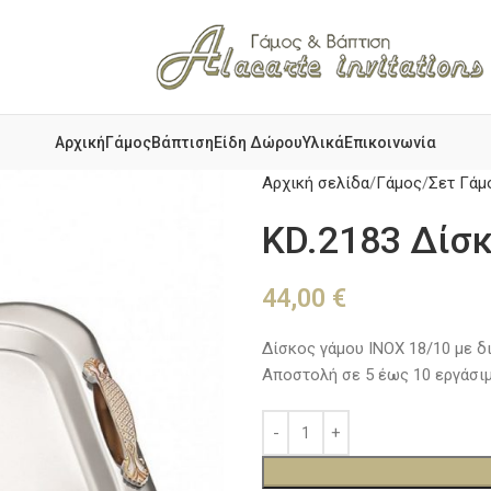
Αρχική
Γάμος
Βάπτιση
Είδη Δώρου
Υλικά
Επικοινωνία
Αρχική σελίδα
Γάμος
Σετ Γάμ
KD.2183 Δίσ
44,00
€
Δίσκος γάμου ΙΝΟΧ 18/10 με δ
Αποστολή σε 5 έως 10 εργάσιμ