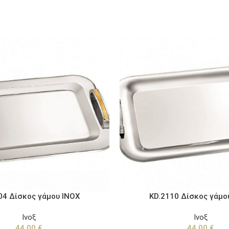
04 Δίσκος γάμου ΙΝΟΧ
KD.2110 Δίσκος γάμο
Ινοξ
Ινοξ
44,00
€
44,00
€