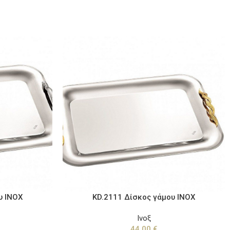
υ ΙΝΟΧ
KD.2111 Δίσκος γάμου ΙΝΟΧ
Ινοξ
44,00
€