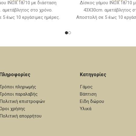
μου ΙΝΟΧ 18/10 με διάσταση
Δίσκος γάμου ΙΝΟΧ 18/10 μ
 αμετάβλητος στο χρόνο.
43Χ30cm. αμετάβλητος σ
 5 έως 10 εργάσιμες ημέρες.
Αποστολή σε 5 έως 10 εργάσ
Πληροφορίες
Κατηγορίες
Τρόποι πληρωμής
Γάμος
Τρόποι παραλαβής
Βάπτιση
Πολιτική επιστροφών
Είδη δώρου
Όροι χρήσης
Υλικά
Πολιτική απορρήτου