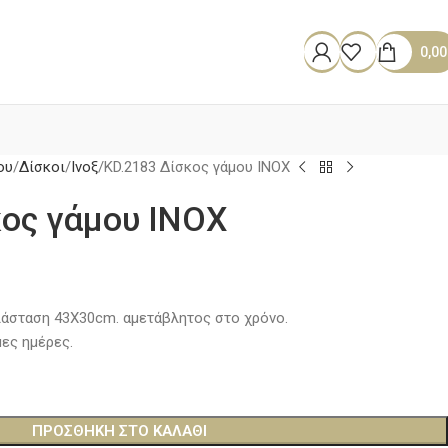
0,0
ου
Δίσκοι
Ινοξ
KD.2183 Δίσκος γάμου ΙΝΟΧ
κος γάμου ΙΝΟΧ
ιάσταση 43Χ30cm. αμετάβλητος στο χρόνο.
ες ημέρες.
ΠΡΟΣΘΉΚΗ ΣΤΟ ΚΑΛΆΘΙ