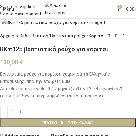
Skip to navigation
0
Menu
0,00
Skip to main content
Κλικ για μεγέθυνση
Αρχική σελίδα
Βάπτιση
Βαπτιστικά ρούχα
Κορίτσι
BKm125 βαπτιστικό ρούχο για κορίτσι
130,00
€
Βαπτιστικά ρούχα για κορίτσι, χειροποίητα Ελληνικής
κατασκευής, από την εταιρεία Bula.
Διατίθενται σε μεγέθη: 0-12 μηνών(νο1) & 12-24 μηνών(νο2)
(Στην τιμή δεν συμπεριλαμβάνονται τα παπούτσια)
ΠΡΟΣΘΉΚΗ ΣΤΟ ΚΑΛΆΘΙ
Add to compare
Προσθήκη στα αγαπημένα