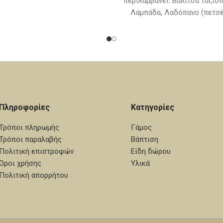
περιλαμβάνει: Βαλίτσα ταξιδί
κεράκια κολυμπήθρας. (Η βάση
Λαμπάδα, Λαδόπανο (πετσέτ
 και τα ξύλινα διακοσμητικά
εσώρουχα,πετσετάκι) Μπ
αμβάνονται στην τιμή του σετ)
σαπουνάκι-3 κεράκια κο
Πληροφορίες
Κατηγορίες
Τρόποι πληρωμής
Γάμος
Τρόποι παραλαβής
Βάπτιση
Πολιτική επιστροφών
Είδη δώρου
Όροι χρήσης
Υλικά
Πολιτική απορρήτου