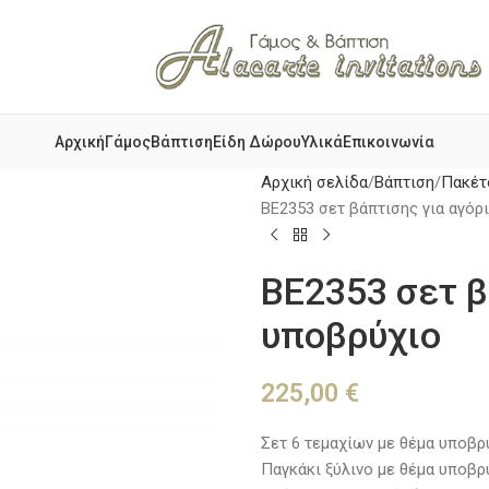
Αρχική
Γάμος
Βάπτιση
Είδη Δώρου
Υλικά
Επικοινωνία
Αρχική σελίδα
Βάπτιση
Πακέτ
BE2353 σετ βάπτισης για αγόρ
BE2353 σετ β
υποβρύχιο
225,00
€
Σετ 6 τεμαχίων με θέμα υποβρύ
Παγκάκι ξύλινο με θέμα υποβρ