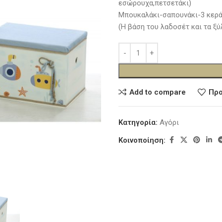
εσώρουχα,πετσετάκι)
Μπουκαλάκι-σαπουνάκι-3 κερά
(Η βάση του λαδοσέτ και τα ξύ
Add to compare
Προ
Κατηγορία:
Αγόρι
Κοινοποίηση: