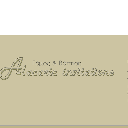
σαπουνάκι-3 
Μπουκαλάκι-σαπουνάκι-3 κεράκια
του λαδοσέτ
κολυμπήθρας (Η βάση του λαδοσέτ και τα
δεν συμπεριλ
ξύλινα διακοσμητικά δεν
συμπεριλαμβάνονται στην τιμή του σετ)