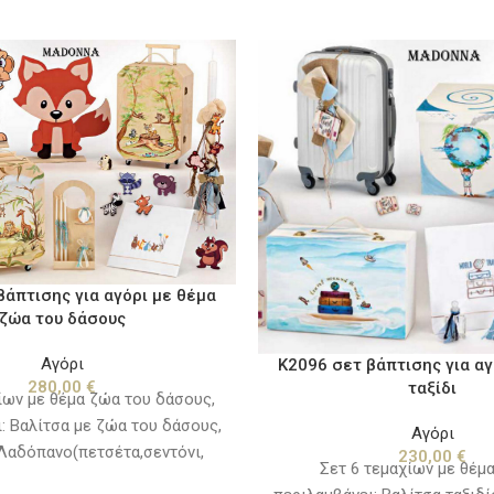
βάπτισης για αγόρι με θέμα
ζώα του δάσους
Αγόρι
K2096 σετ βάπτισης για αγ
280,00
€
ταξίδι
ίων με θέμα ζώα του δάσους,
: Βαλίτσα με ζώα του δάσους,
Αγόρι
Λαδόπανο(πετσέτα,σεντόνι,
230,00
€
Σετ 6 τεμαχίων με θέμα
,πετσετάκι) Μπουκαλάκι-