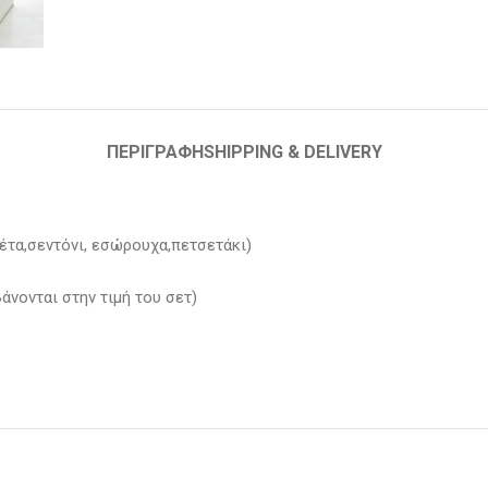
ΠΕΡΙΓΡΑΦΉ
SHIPPING & DELIVERY
έτα,σεντόνι, εσώρουχα,πετσετάκι)
άνονται στην τιμή του σετ)