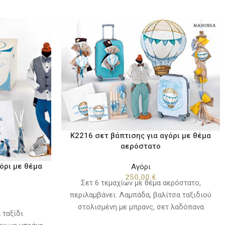
K2216 σετ βάπτισης για αγόρι με θέμα
αερόστατο
όρι με θέμα
Αγόρι
250,00
€
Σετ 6 τεμαχίων με θέμα αερόστατο,
περιλαμβάνει: Λαμπάδα, βαλίτσα ταξιδιού
στολισμένη με μπρανς, σετ λαδόπανα
 ταξίδι
(πετσέτα,σεντόνι, εσώρουχα,πετσετάκι),