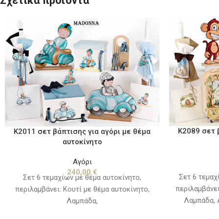
Σχετικά προϊόντα
K2089 σετ 
K2011 σετ βάπτισης για αγόρι με θέμα
αυτοκίνητο
Αγόρι
240,00
€
Σετ 6 τεμαχ
Σετ 6 τεμαχίων με θέμα αυτοκίνητο,
περιλαμβάνει
περιλαμβάνει: Κουτί με θέμα αυτοκίνητο,
Λαμπάδα, 
Λαμπάδα,
εσώρουχα
Λαδόπανο(πετσέτα,σεντόνι,εσώρουχα,πετσετάκι)