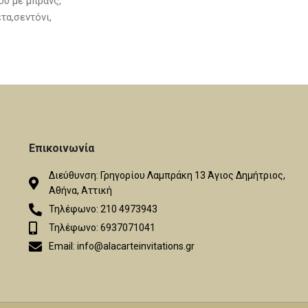
ου με μπράνς,
3κεριά, σαπουνάκι, μπουκάλι λαδιού.
α,σεντόνι,
ουκαλάκι-
λυμπήθρας
Επικοινωνία
Διεύθυνση: Γρηγορίου Λαμπράκη 13 Άγιος Δημήτριος,
Αθήνα, Αττική
Τηλέφωνο: 210 4973943
Τηλέφωνο: 6937071041
Email: info@alacarteinvitations.gr