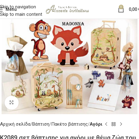
Skip to navigation
0
Menu
0,00
Skip to main content
Κλικ για μεγέθυνση
Αρχική σελίδα
Βάπτιση
Πακέτο βάπτισης
Αγόρι
K2089 σετ βάπτισης για αγόρι με θέμα ζώα του