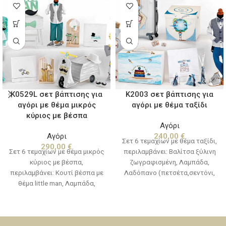
K2003 σετ βάπτισης για
K0529L σετ βάπτισης για
αγόρι με θέμα ταξίδι
αγόρι με θέμα μικρός
κύριος με βέσπα
Αγόρι
240,00
€
Αγόρι
Σετ 6 τεμαχίων με θέμα ταξίδι,
290,00
€
περιλαμβάνει: Βαλίτσα ξύλινη
Σετ 6 τεμαχίων με θέμα μικρός
ζωγραφισμένη, Λαμπάδα,
κύριος με βέσπα,
Λαδόπανο (πετσέτα,σεντόνι,
περιλαμβάνει: Κουτί βέσπα με
εσώρουχα,πετσετάκι)
θέμα little man, Λαμπάδα,
Μπουκαλάκι-σαπουνάκι-3
Λαδόπανο (πετσέτα,σεντόνι,
κεράκια κολυμπήθρας
εσώρουχα,πετσετάκι)
Μπουκαλάκι-σαπουνάκι-3
κεράκια κολυμπήθρας (Η βάση