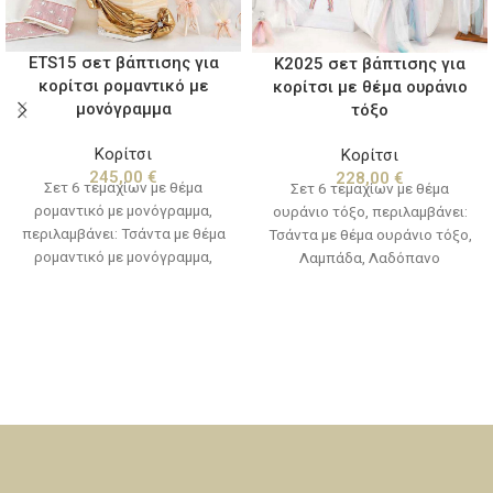
ETS15 σετ βάπτισης για
Κ2025 σετ βάπτισης για
κορίτσι ρομαντικό με
κορίτσι με θέμα ουράνιο
μονόγραμμα
τόξο
Κορίτσι
Κορίτσι
245,00
€
228,00
€
Σετ 6 τεμαχίων με θέμα
Σετ 6 τεμαχίων με θέμα
ρομαντικό με μονόγραμμα,
ουράνιο τόξο, περιλαμβάνει:
περιλαμβάνει: Τσάντα με θέμα
Τσάντα με θέμα ουράνιο τόξο,
ρομαντικό με μονόγραμμα,
Λαμπάδα, Λαδόπανο
Λαμπάδα, Λαδόπανο
(πετσέτα,σεντόνι,
(πετσέτα,σεντόνι,
εσώρουχα,πετσετάκι)
εσώρουχα,πετσετάκι)
Μπουκαλάκι-σαπουνάκι-3
Μπουκαλάκι-σαπουνάκι-3
κεράκια κολυμπήθρας (Η βάση
κεράκια κολυμπήθρας
του λαδοσέτ και τα ξύλινα
διακοσμητικά δεν
συμπεριλαμβάνονται στην τιμή
του σετ)