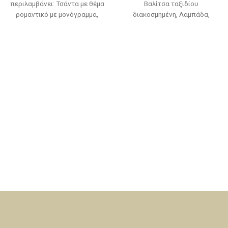
περιλαμβάνει: Τσάντα με θέμα
Βαλίτσα ταξιδίου
ρομαντικό με μονόγραμμα,
διακοσμημένη, Λαμπάδα,
Λαμπάδα, Λαδόπανο
Λαδόπανο (πετσέτα,σεντόνι,
(πετσέτα,σεντόνι,
εσώρουχα,πετσετάκι)
εσώρουχα,πετσετάκι)
Μπουκαλάκι-σαπουνάκι-3
Μπουκαλάκι-σαπουνάκι-3
κεράκια κολυμπήθρας
κεράκια κολυμπήθρας