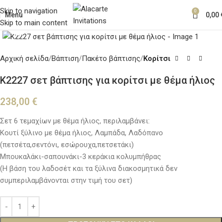
Skip to navigation
0
Menu
0,00
Skip to main content
Κλικ για μεγέθυνση
Αρχική σελίδα
Βάπτιση
Πακέτο βάπτισης
Κορίτσι
Κ2227 σετ βάπτισης για κορίτσι με θέμα ήλιος
238,00
€
Σετ 6 τεμαχίων με θέμα ήλιος, περιλαμβάνει:
Κουτί ξύλινο με θέμα ήλιος, Λαμπάδα, Λαδόπανο
(πετσέτα,σεντόνι, εσώρουχα,πετσετάκι)
Μπουκαλάκι-σαπουνάκι-3 κεράκια κολυμπήθρας
(Η βάση του λαδοσέτ και τα ξύλινα διακοσμητικά δεν
συμπεριλαμβάνονται στην τιμή του σετ)