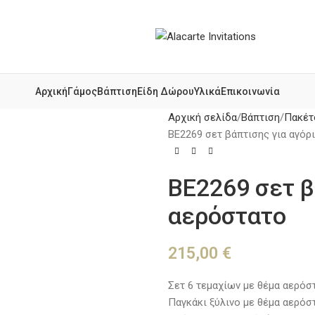
Αρχική
Γάμος
Βάπτιση
Είδη Δώρου
Υλικά
Επικοινωνία
Αρχική σελίδα
Βάπτιση
Πακέτ
BE2269 σετ βάπτισης για αγόρ
BE2269 σετ β
αερόστατο
215,00
€
Σετ 6 τεμαχίων με θέμα αερόστ
Παγκάκι ξύλινο με θέμα αερόσ