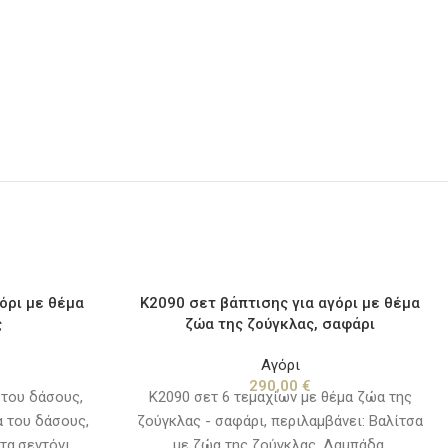
όρι με θέμα
K2090 σετ βάπτισης για αγόρι με θέμα
ς
ζώα της ζούγκλας, σαφάρι
Αγόρι
290,00
€
 του δάσους,
Κ2090 σετ 6 τεμαχίων με θέμα ζώα της
α του δάσους,
ζούγκλας - σαφάρι, περιλαμβάνει: Βαλίτσα
α,σεντόνι,
με ζώα της ζούγκλας, Λαμπάδα,