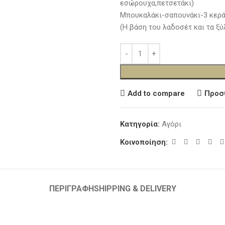
εσώρουχα,πετσετάκι)
Μπουκαλάκι-σαπουνάκι-3 κερά
(Η βάση του λαδοσέτ και τα ξύ
Add to compare
Προσ
Κατηγορία:
Αγόρι
Κοινοποίηση:
ΠΕΡΙΓΡΑΦΉ
SHIPPING & DELIVERY