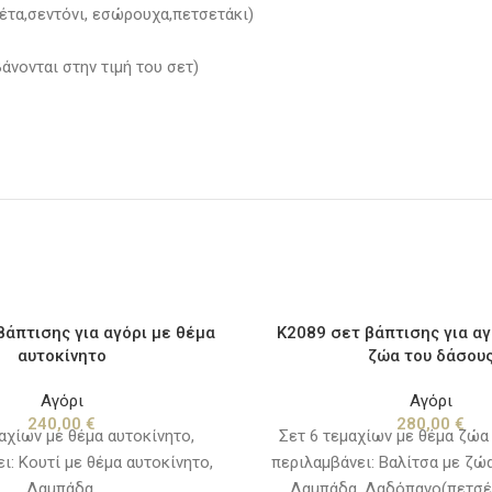
έτα,σεντόνι, εσώρουχα,πετσετάκι)
άνονται στην τιμή του σετ)
βάπτισης για αγόρι με θέμα
K2089 σετ βάπτισης για αγ
αυτοκίνητο
ζώα του δάσου
Αγόρι
Αγόρι
240,00
€
280,00
€
αχίων με θέμα αυτοκίνητο,
Σετ 6 τεμαχίων με θέμα ζώα
ι: Κουτί με θέμα αυτοκίνητο,
περιλαμβάνει: Βαλίτσα με ζώ
Λαμπάδα,
Λαμπάδα, Λαδόπανο(πετσέτ