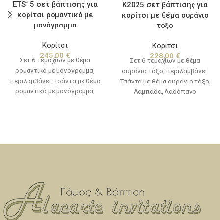
ETS15 σετ βάπτισης για
Κ2025 σετ βάπτισης για
κορίτσι ρομαντικό με
κορίτσι με θέμα ουράνιο
μονόγραμμα
τόξο
Κορίτσι
Κορίτσι
245,00
€
228,00
€
Σετ 6 τεμαχίων με θέμα
Σετ 6 τεμαχίων με θέμα
ρομαντικό με μονόγραμμα,
ουράνιο τόξο, περιλαμβάνει:
περιλαμβάνει: Τσάντα με θέμα
Τσάντα με θέμα ουράνιο τόξο,
ρομαντικό με μονόγραμμα,
Λαμπάδα, Λαδόπανο
Λαμπάδα, Λαδόπανο
(πετσέτα,σεντόνι,
(πετσέτα,σεντόνι,
εσώρουχα,πετσετάκι)
εσώρουχα,πετσετάκι)
Μπουκαλάκι-σαπουνάκι-3
Μπουκαλάκι-σαπουνάκι-3
κεράκια κολυμπήθρας (Η βάση
κεράκια κολυμπήθρας
του λαδοσέτ και τα ξύλινα
διακοσμητικά δεν
συμπεριλαμβάνονται στην τιμή
του σετ)