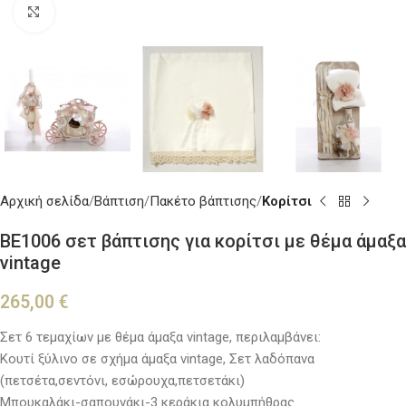
Κλικ για μεγέθυνση
Αρχική σελίδα
Βάπτιση
Πακέτο βάπτισης
Κορίτσι
BE1006 σετ βάπτισης για κορίτσι με θέμα άμαξα
vintage
265,00
€
Σετ 6 τεμαχίων με θέμα άμαξα vintage, περιλαμβάνει:
Κουτί ξύλινο σε σχήμα άμαξα vintage, Σετ λαδόπανα
(πετσέτα,σεντόνι, εσώρουχα,πετσετάκι)
Μπουκαλάκι-σαπουνάκι-3 κεράκια κολυμπήθρας