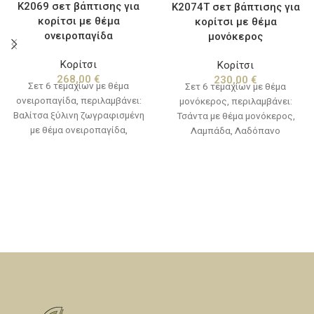
Κ2069 σετ βάπτισης για
Κ2074T σετ βάπτισης για
κορίτσι με θέμα
κορίτσι με θέμα
ονειροπαγίδα
μονόκερος
Κορίτσι
Κορίτσι
268,00
€
230,00
€
Σετ 6 τεμαχίων με θέμα
Σετ 6 τεμαχίων με θέμα
ονειροπαγίδα, περιλαμβάνει:
μονόκερος, περιλαμβάνει:
Βαλίτσα ξύλινη ζωγραφισμένη
Τσάντα με θέμα μονόκερος,
με θέμα ονειροπαγίδα,
Λαμπάδα, Λαδόπανο
Λαμπάδα, Λαδόπανο
(πετσέτα,σεντόνι,
(πετσέτα,σεντόνι,
εσώρουχα,πετσετάκι)
εσώρουχα,πετσετάκι)
Μπουκαλάκι-σαπουνάκι-3
Μπουκαλάκι-σαπουνάκι-3
κεράκια κολυμπήθρας
κεράκια κολυμπήθρας