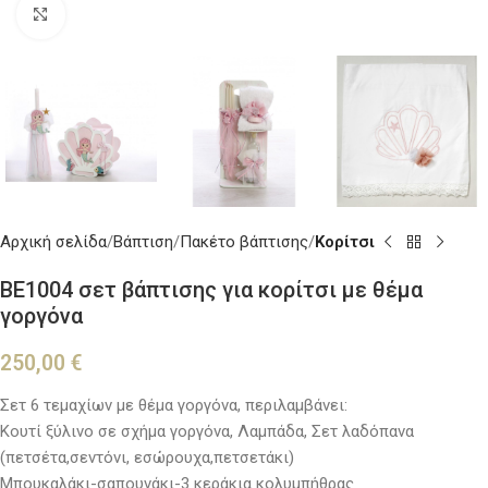
Κλικ για μεγέθυνση
Αρχική σελίδα
Βάπτιση
Πακέτο βάπτισης
Κορίτσι
BE1004 σετ βάπτισης για κορίτσι με θέμα
γοργόνα
250,00
€
Σετ 6 τεμαχίων με θέμα γοργόνα, περιλαμβάνει:
Κουτί ξύλινο σε σχήμα γοργόνα, Λαμπάδα, Σετ λαδόπανα
(πετσέτα,σεντόνι, εσώρουχα,πετσετάκι)
Μπουκαλάκι-σαπουνάκι-3 κεράκια κολυμπήθρας