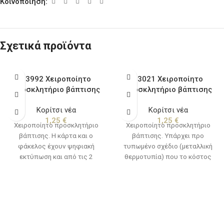
Κοινοποίηση:
Σχετικά προϊόντα
03992 Χειροποίητο
13021 Χειροποίητο
προσκλητήριο βάπτισης
προσκλητήριο βάπτισης
Κορίτσι νέα
Κορίτσι νέα
1,25
€
1,25
€
Χειροποίητο προσκλητήριο
Χειροποίητο προσκλητήριο
βάπτισης. Η κάρτα και ο
βάπτισης. Υπάρχει προ
φάκελος έχουν ψηφιακή
τυπωμένο σχέδιο (μεταλλική
εκτύπωση και από τις 2
θερμοτυπία) που το κόστος
πλευρές. Επίσης υπάρχει προ
για την κατασκευή του
τυπωμένο σχέδιο (μεταλλική
συμπεριλαμβάνεται στην τιμή
θερμοτυπία) που το κόστος
της πρόσκλησης. Εξαιρούνται
για την κατασκευή του
τα κείμενα και τα λογότυπα.
συμπεριλαμβάνεται στην τιμή
Χρόνος παράδοσης, 10 με 15
της πρόσκλησης. Εξαιρούνται
εργάσιμες ημέρες από την