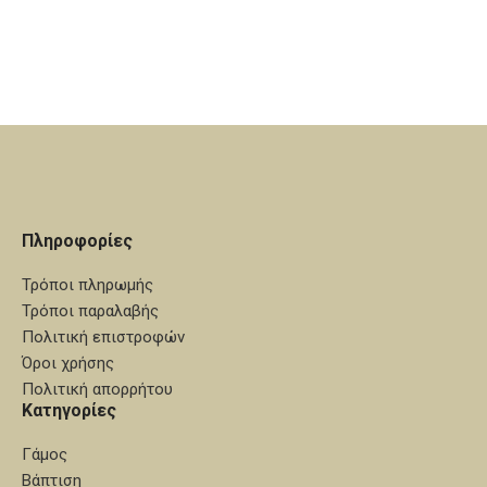
τα κείμενα και τα λογότυπα.
ημερομηνία που θα εγκριθεί η
Χρόνος παράδοσης, 10 με 15
μακέτα.
εργάσιμες ημέρες από την
ημερομηνία που θα εγκριθεί η
μακέτα.
Πληροφορίες
Τρόποι πληρωμής
Τρόποι παραλαβής
Πολιτική επιστροφών
Όροι χρήσης
Πολιτική απορρήτου
Κατηγορίες
Γάμος
Βάπτιση