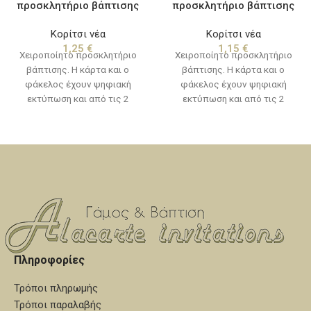
προσκλητήριο βάπτισης
προσκλητήριο βάπτισης
Κορίτσι νέα
Κορίτσι νέα
1,25
€
1,15
€
Χειροποίητο προσκλητήριο
Χειροποίητο προσκλητήριο
βάπτισης. Η κάρτα και ο
βάπτισης. Η κάρτα και ο
φάκελος έχουν ψηφιακή
φάκελος έχουν ψηφιακή
εκτύπωση και από τις 2
εκτύπωση και από τις 2
πλευρές. Επίσης υπάρχει προ
πλευρές. Χρόνος παράδοσης,
τυπωμένο σχέδιο (μεταλλική
10 με 15 εργάσιμες ημέρες από
θερμοτυπία) που το κόστος
την ημερομηνία που θα
για την κατασκευή του
εγκριθεί η μακέτα.
συμπεριλαμβάνεται στην τιμή
της πρόσκλησης. Εξαιρούνται
τα κείμενα και τα λογότυπα.
Χρόνος παράδοσης, 10 με 15
εργάσιμες ημέρες από την
ημερομηνία που θα εγκριθεί η
Πληροφορίες
μακέτα.
Τρόποι πληρωμής
Τρόποι παραλαβής