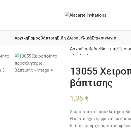
Αρχική
Γάμος
Βάπτιση
Είδη Δώρου
Υλικά
Επικοινωνία
Αρχική σελίδα
Βάπτιση
Προσκ
13055 Χειρο
βάπτισης
1,35
€
Χειροποίητο προσκλητήριο βά
Η κάρτα έχει ψηφιακή εκτύπω
Επίσης υπάρχει προ τυπωμένο 