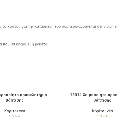
 το κόστος για την κατασκευή του συμπεριλαμβάνεται στην τιμή 
 που θα εγκριθεί η μακέτα.
ιροποίητο προσκλητήριο
13014 Χειροποίητο προ
βάπτισης
βάπτισης
Κορίτσι νέα
Κορίτσι νέα
1,25
€
1,15
€