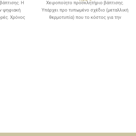
βάπτισης. Η
Χειροποίητο προσκλητήριο βάπτισης.
υν ψηφιακή
Υπάρχει προ τυπωμένο σχέδιο (μεταλλική
υρές. Χρόνος
θερμοτυπία) που το κόστος για την
ες ημέρες από
κατασκευή του συμπεριλαμβάνεται στην
εί η μακέτα.
τιμή της πρόσκλησης. Εξαιρούνται τα
κείμενα και τα λογότυπα. Χρόνος
παράδοσης, 10 με 15 εργάσιμες ημέρες από
την ημερομηνία που θα εγκριθεί η μακέτα.