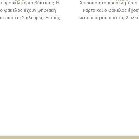
ο προσκλητήριο βάπτισης. Η
Χειροποίητο προσκλητήριο 
 ο φάκελος έχουν ψηφιακή
κάρτα και ο φάκελος έχο
ι από τις 2 πλευρές. Επίσης
εκτύπωση και από τις 2 πλε
 τυπωμένο σχέδιο (μεταλλική
παράδοσης, 10 με 15 εργάσιμ
ία) που το κόστος για την
την ημερομηνία που θα εγκριθ
του συμπεριλαμβάνεται στην
πρόσκλησης. Εξαιρούνται τα
 και τα λογότυπα. Χρόνος
0 με 15 εργάσιμες ημέρες από
ία που θα εγκριθεί η μακέτα.