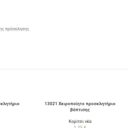
της πρόσκλησης.
σκλητήριο
13021 Χειροποίητο προσκλητήριο
βάπτισης
Κορίτσι νέα
1,25
€