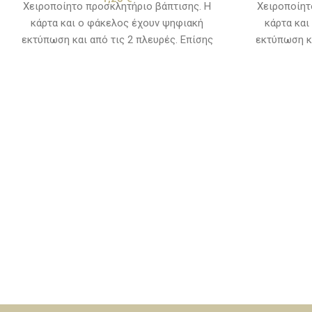
Χειροποίητο προσκλητήριο βάπτισης. Η
Χειροποίητ
κάρτα και ο φάκελος έχουν ψηφιακή
κάρτα και
εκτύπωση και από τις 2 πλευρές. Επίσης
εκτύπωση κα
υπάρχει προ τυπωμένο σχέδιο (μεταλλική
υπάρχει προ
θερμοτυπία) που το κόστος για την
θερμοτυπ
κατασκευή του συμπεριλαμβάνεται στην
κατασκευή 
τιμή της πρόσκλησης. Εξαιρούνται τα
τιμή της 
κείμενα και τα λογότυπα. Χρόνος
κείμενα
παράδοσης, 10 με 15 εργάσιμες ημέρες από
παράδοσης, 1
την ημερομηνία που θα εγκριθεί η μακέτα.
την ημερομην