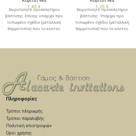
Κορίτσι νέα
Κορίτσι νέα
1,45
€
1,25
€
Χειροποίητο προσκλητήριο
Χειροποίητο προσκλητήριο
βάπτισης. Επίσης υπάρχει προ
βάπτισης. Υπάρχει προ
τυπωμένο σχέδιο (μεταλλική
τυπωμένο σχέδιο (μεταλλική
θερμοτυπία) που το κόστος
θερμοτυπία) που το κόστος
για την κατασκευή του
για την κατασκευή του
συμπεριλαμβάνεται στην τιμή
συμπεριλαμβάνεται στην τιμή
της πρόσκλησης. Εξαιρούνται
της πρόσκλησης. Εξαιρούνται
τα κείμενα και τα λογότυπα.
τα κείμενα και τα λογότυπα.
Χρόνος παράδοσης, 10 με 15
Χρόνος παράδοσης, 10 με 15
εργάσιμες ημέρες από την
εργάσιμες ημέρες από την
ημερομηνία που θα εγκριθεί η
ημερομηνία που θα εγκριθεί η
μακέτα.
μακέτα.
Πληροφορίες
Τρόποι πληρωμής
Τρόποι παραλαβής
Πολιτική επιστροφών
Όροι χρήσης