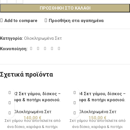
ΠΡΟΣΘΉΚΗ ΣΤΟ ΚΑΛΆΘΙ
Add to compare
Προσθήκη στα αγαπημένα
Κατηγορία:
Ολοκληρωμένα Σετ
Κοινοποίηση:
Σχετικά προϊόντα
LV.002 Σετ γάμου, δίσκος –
LV.004 Σετ γάμου, δίσκος –
καράφα & ποτήρι κρασιού.
καράφα & ποτήρι κρασιού.
Ολοκληρωμένα Σετ
Ολοκληρωμένα Σετ
140,00
€
150,00
€
Σετ γάμου που αποτελείτε από
Σετ γάμου που αποτελείτε από
ένα δίσκο, καράφα & ποτήρι
ένα δίσκο, καράφα & ποτήρι