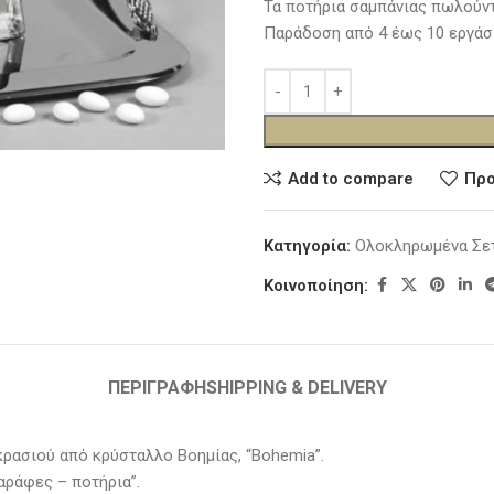
Τα ποτήρια σαμπάνιας πωλούντα
Παράδοση από 4 έως 10 εργάσ
Add to compare
Προ
Κατηγορία:
Ολοκληρωμένα Σε
Κοινοποίηση:
ΠΕΡΙΓΡΑΦΉ
SHIPPING & DELIVERY
κρασιού από κρύσταλλο Βοημίας, “Bohemia”.
αράφες – ποτήρια”.