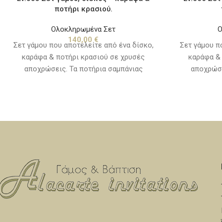
ποτήρι κρασιού.
Ολοκληρωμένα Σετ
Ο
140,00
€
Σετ γάμου που αποτελείτε από ένα δίσκο,
Σετ γάμου π
καράφα & ποτήρι κρασιού σε χρυσές
καράφα & 
αποχρώσεις. Τα ποτήρια σαμπάνιας
αποχρώσε
πωλούνται χωριστά, δείτε την κατηγορία
πωλούνται χ
"καράφες - ποτήρια".
"κ