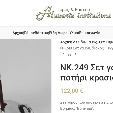
Αρχική
Γάμος
Βάπτιση
Είδη Δώρου
Υλικά
Επικοινωνία
Αρχική σελίδα
Γάμος
Σετ Γάμ
NK.249 Σετ γάμου, δίσκος – κα
NK.249 Σετ γ
ποτήρι κρασι
122,00
€
Σετ γάμου που αποτελείτε από
Βοημίας, “Bohemia”.