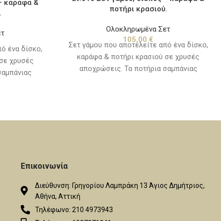
 – καράφα &
ποτήρι κρασιού.
.
Ολοκληρωμένα Σετ
ετ
105,00
€
Σετ γάμου που αποτελείτε από ένα δίσκο,
ό ένα δίσκο,
καράφα & ποτήρι κρασιού σε χρυσές
 σε χρυσές
αποχρώσεις. Τα ποτήρια σαμπάνιας
σαμπάνιας
πωλούνται χωριστά, δείτε την κατηγορία
ην κατηγορία
"καράφες - ποτήρια".
".
Επικοινωνία
Διεύθυνση: Γρηγορίου Λαμπράκη 13 Άγιος Δημήτριος,
Αθήνα, Αττική
Τηλέφωνο: 210 4973943