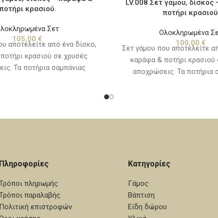
LV.008 Σετ γάμου, δίσκος
ποτήρι κρασιού.
ποτήρι κρασιού
λοκληρωμένα Σετ
Ολοκληρωμένα Σ
105,00
€
100,00
€
ου αποτελείτε από ένα δίσκο,
Σετ γάμου που αποτελείτε απ
ποτήρι κρασιού σε χρυσές
καράφα & ποτήρι κρασιού
ις. Τα ποτήρια σαμπάνιας
αποχρώσεις. Τα ποτήρια 
ωριστά, δείτε την κατηγορία
πωλούνται χωριστά, δείτε τ
αράφες - ποτήρια".
"καράφες - ποτήρια
Πληροφορίες
Κατηγορίες
Τρόποι πληρωμής
Γάμος
Τρόποι παραλαβής
Βάπτιση
Πολιτική επιστροφών
Είδη δώρου