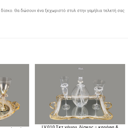
 δίσκο. Θα δώσουν ένα ξεχωριστό στυλ στην γαμήλια τελετή σας
LV.010 Σετ γάμου, δίσκος – καράφα &