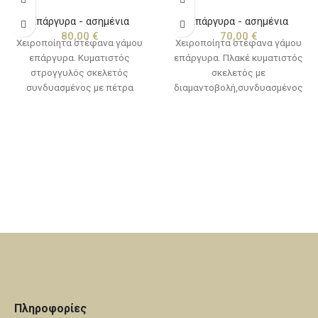
Επάργυρα - ασημένια
Επάργυρα - ασημένια
80,00
€
70,00
€
Χειροποίητα στέφανα γάμου
Χειροποίητα στέφανα γάμου
επάργυρα. Κυματιστός
επάργυρα. Πλακέ κυματιστός
στρογγυλός σκελετός
σκελετός με
συνδυασμένος με πέτρα
διαμαντοβολή,συνδυασμένος
Swarovski και στριφτά
με σύρμα λευκό ή χρυσό. Είναι
σύρματα.
αμετάβλητα στο χρόνο και
συνοδεύονται απο
χειροποίητες καρφίτσες για
το πέτο, προσφέρονται μέσα
σε ειδική συσκευασία δεμένα
με κορδέλες πολυτελείας. Για
κατασκευή από καθαρό ασήμι
επικοινωνήστε μαζί μας.
Πληροφορίες