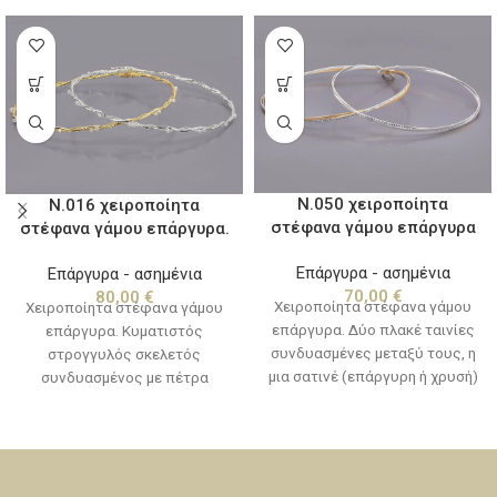
Ν.050 χειροποίητα
Ν.016 χειροποίητα
στέφανα γάμου επάργυρα
στέφανα γάμου επάργυρα.
Επάργυρα - ασημένια
Επάργυρα - ασημένια
70,00
€
80,00
€
Χειροποίητα στέφανα γάμου
Χειροποίητα στέφανα γάμου
επάργυρα. Δύο πλακέ ταινίες
επάργυρα. Κυματιστός
συνδυασμένες μεταξύ τους, η
στρογγυλός σκελετός
μια σατινέ (επάργυρη ή χρυσή)
συνδυασμένος με πέτρα
και η άλλη σφυρήλατη
Swarovski και στριφτά
γυαλιστερή επάργυρη. Είναι
σύρματα.
αμετάβλητα στο χρόνο και
συνοδεύονται απο
χειροποίητες καρφίτσες για