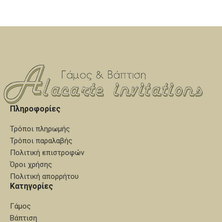
ή ροζ και η άλλη γυαλιστερή
και η άλλη σφυρήλατη πιο
επάργυρη.
στενή επάργυρη,χρυσή,ροζ.
Είναι αμετάβλητα στο χρόνο
και συνοδεύονται απο
χειροποίητες καρφίτσες για
το πέτο, προσφέρονται μέσα
σε ειδική συσκευασία δεμένα
με κορδέλες πολυτελείας. Για
κατασκευή από καθαρό ασήμι
επικοινωνήστε μαζί μας.
Πληροφορίες
Τρόποι πληρωμής
Τρόποι παραλαβής
Πολιτική επιστροφών
Όροι χρήσης
Πολιτική απορρήτου
Κατηγορίες
Γάμος
Βάπτιση