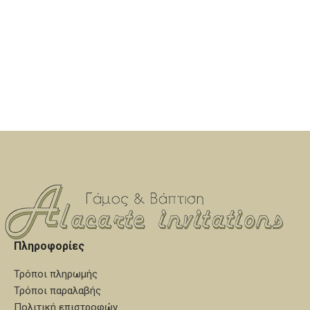
ροζ. Είναι αμετάβλητα στο
με σύρμα λευκό ή χρυσό. Είναι
χρόνο και συνοδεύονται απο
αμετάβλητα στο χρόνο και
χειροποίητες καρφίτσες για
συνοδεύονται απο
το πέτο, προσφέρονται μέσα
χειροποίητες καρφίτσες για
σε ειδική συσκευασία δεμένα
το πέτο, προσφέρονται μέσα
με κορδέλες πολυτελείας. Για
σε ειδική συσκευασία δεμένα
κατασκευή από καθαρό ασήμι
με κορδέλες πολυτελείας. Για
επικοινωνήστε μαζί μας.
κατασκευή από καθαρό ασήμι
επικοινωνήστε μαζί μας.
Πληροφορίες
Τρόποι πληρωμής
Τρόποι παραλαβής
Πολιτική επιστροφών