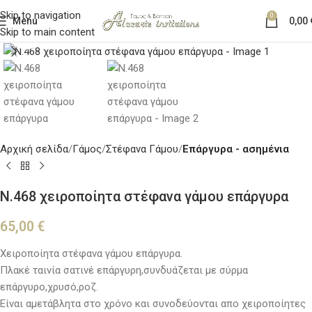
Skip to navigation
0
Menu
0,00
Skip to main content
Κλικ για μεγέθυνση
Αρχική σελίδα
Γάμος
Στέφανα Γάμου
Επάργυρα - ασημένια
Ν.468 χειροποίητα στέφανα γάμου επάργυρα
65,00
€
Χειροποίητα στέφανα γάμου επάργυρα.
Πλακέ ταινία σατινέ επάργυρη,συνδυάζεται με σύρμα
επάργυρο,χρυσό,ροζ.
Είναι αμετάβλητα στο χρόνο και συνοδεύονται απο χειροποίητες