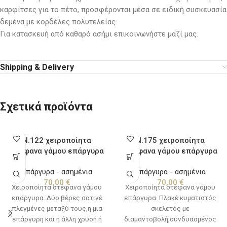
καρφίτσες για το πέτο, προσφέρονται μέσα σε ειδική συσκευασία
δεμένα με κορδέλες πολυτελείας.
Για κατασκευή από καθαρό ασήμι επικοινωνήστε μαζί μας.
Shipping & Delivery
Σχετικά προϊόντα
Ν.122 χειροποίητα
Ν.175 χειροποίητα
στέφανα γάμου επάργυρα
στέφανα γάμου επάργυρα
Επάργυρα - ασημένια
Επάργυρα - ασημένια
70,00
€
70,00
€
Χειροποίητα στέφανα γάμου
Χειροποίητα στέφανα γάμου
επάργυρα. Δύο βέρες σατινέ
επάργυρα. Πλακέ κυματιστός
πλεγμένες μεταξύ τους,η μια
σκελετός με
επάργυρη και η άλλη χρυσή ή
διαμαντοβολή,συνδυασμένος