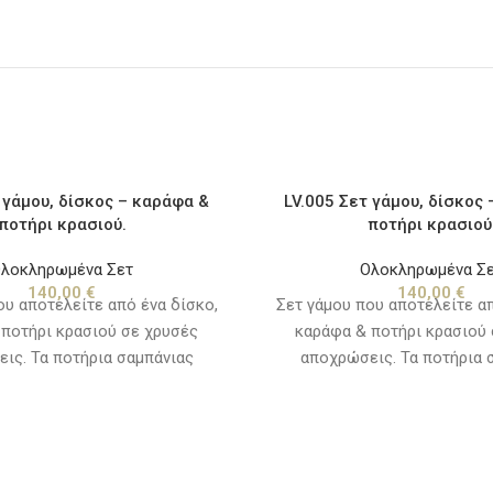
 γάμου, δίσκος – καράφα &
LV.005 Σετ γάμου, δίσκος
ποτήρι κρασιού.
ποτήρι κρασιού
λοκληρωμένα Σετ
Ολοκληρωμένα Σ
140,00
€
140,00
€
ου αποτελείτε από ένα δίσκο,
Σετ γάμου που αποτελείτε απ
ποτήρι κρασιού σε χρυσές
καράφα & ποτήρι κρασιού
ις. Τα ποτήρια σαμπάνιας
αποχρώσεις. Τα ποτήρια 
ωριστά, δείτε την κατηγορία
πωλούνται χωριστά, δείτε τ
αράφες - ποτήρια".
"καράφες - ποτήρια