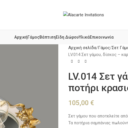
Αρχική
Γάμος
Βάπτιση
Είδη Δώρου
Υλικά
Επικοινωνία
Αρχική σελίδα
Γάμος
Σετ Γάμ
LV.014 Σετ γάμου, δίσκος – κα
LV.014 Σετ γ
ποτήρι κρασι
105,00
€
Σετ γάμου που αποτελείτε από
Τα ποτήρια σαμπάνιας πωλούντα