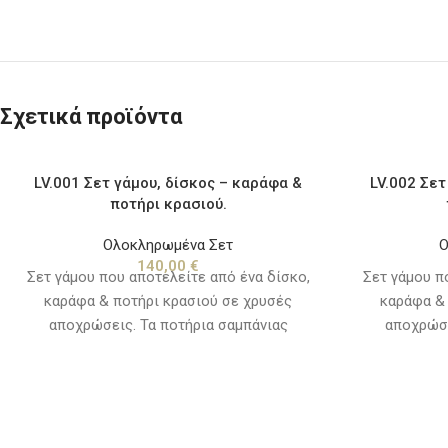
Σχετικά προϊόντα
LV.001 Σετ γάμου, δίσκος – καράφα &
LV.002 Σετ
ποτήρι κρασιού.
Ολοκληρωμένα Σετ
Ο
140,00
€
Σετ γάμου που αποτελείτε από ένα δίσκο,
Σετ γάμου π
καράφα & ποτήρι κρασιού σε χρυσές
καράφα & 
αποχρώσεις. Τα ποτήρια σαμπάνιας
αποχρώσε
πωλούνται χωριστά, δείτε την κατηγορία
πωλούνται χ
"καράφες - ποτήρια"
"κ