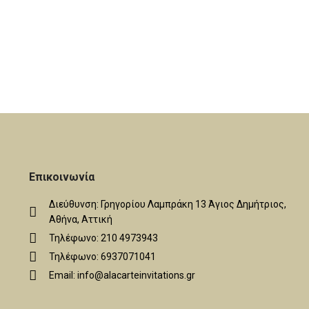
Επικοινωνία
Διεύθυνση: Γρηγορίου Λαμπράκη 13 Άγιος Δημήτριος,
Αθήνα, Αττική
Τηλέφωνο: 210 4973943
Τηλέφωνο: 6937071041
Email: info@alacarteinvitations.gr