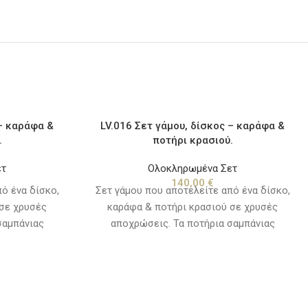
 – καράφα &
LV.016 Σετ γάμου, δίσκος – καράφα &
.
ποτήρι κρασιού.
ετ
Ολοκληρωμένα Σετ
140,00
€
ό ένα δίσκο,
Σετ γάμου που αποτελείτε από ένα δίσκο,
 σε χρυσές
καράφα & ποτήρι κρασιού σε χρυσές
σαμπάνιας
αποχρώσεις. Τα ποτήρια σαμπάνιας
ην κατηγορία
πωλούνται χωριστά, δείτε την κατηγορία
".
"καράφες - ποτήρια".