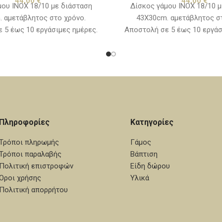
44,00
€
44,00
€
Δίσκος γάμου ΙΝΟΧ 18/10 μ
μου ΙΝΟΧ 18/10 με διάσταση
43Χ30cm. αμετάβλητος σ
 αμετάβλητος στο χρόνο.
Αποστολή σε 5 έως 10 εργάσ
 5 έως 10 εργάσιμες ημέρες.
Πληροφορίες
Κατηγορίες
Τρόποι πληρωμής
Γάμος
Τρόποι παραλαβής
Βάπτιση
Πολιτική επιστροφών
Είδη δώρου
Όροι χρήσης
Υλικά
Πολιτική απορρήτου