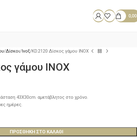
0,0
ου
Δίσκοι
Ινοξ
KD.2120 Δίσκος γάμου ΙΝΟΧ
κος γάμου ΙΝΟΧ
ιάσταση 43Χ30cm. αμετάβλητος στο χρόνο.
ες ημέρες.
ΠΡΟΣΘΉΚΗ ΣΤΟ ΚΑΛΆΘΙ