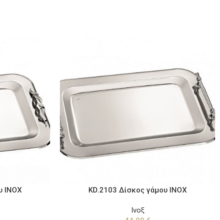
υ ΙΝΟΧ
KD.2103 Δίσκος γάμου ΙΝΟΧ
Ινοξ