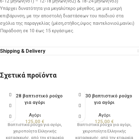
6-12 μηνών(νο1) – 12-18 μηνών(νο2) & 18-24 μηνών(νο3)
Υπάρχει δυνατότητα για μεγαλύτερο μέγεθος, με μια μικρή
επιβάρυνση, με την αποστολή διαστάσεων του παιδιού στα
σχόλια της παραγγελίας (μέση,στήθος,ύψος παντελονιού,μανίκι)
Παράδοση σε 10 έως 15 εργάσιμες.
Shipping & Delivery
Σχετικά προϊόντα
BA328 βαπτιστικό ρούχο
BA330 βαπτιστικό ρούχο
για αγόρι
για αγόρι
Αγόρι
Αγόρι
125,00
€
125,00
€
Βαπτιστικα ρούχα για αγόρι,
Βαπτιστικα ρούχα για αγόρι,
χειροποίητα Ελληνικής
χειροποίητα Ελληνικής
κατασκευής, από την εταιρεία
κατασκευής, από την εταιρεία