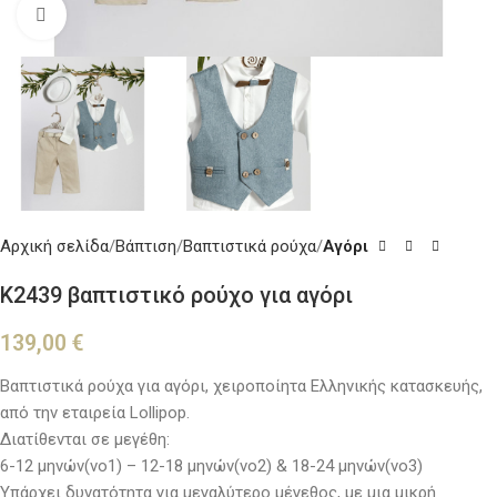
Κλικ για μεγέθυνση
Αρχική σελίδα
Βάπτιση
Βαπτιστικά ρούχα
Αγόρι
K2439 βαπτιστικό ρούχο για αγόρι
139,00
€
Βαπτιστικά ρούχα για αγόρι, χειροποίητα Ελληνικής κατασκευής,
από την εταιρεία Lollipop.
Διατίθενται σε μεγέθη:
6-12 μηνών(νο1) – 12-18 μηνών(νο2) & 18-24 μηνών(νο3)
Υπάρχει δυνατότητα για μεγαλύτερο μέγεθος, με μια μικρή