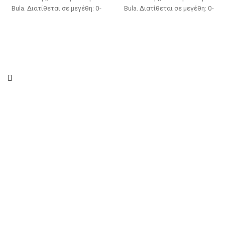
Bula. Διατίθεται σε μεγέθη: 0-
Bula. Διατίθεται σε μεγέθη: 0-
12 μηνών(νο1) & 12-24
12 μηνών(νο1) & 12-24
μηνών(νο2) (Στην τιμή δεν
μηνών(νο2) (Στην τιμή δεν
συμπεριλαμβάνονται τα
συμπεριλαμβάνονται τα
παπούτσια)
παπούτσια)