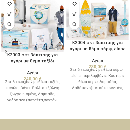
K2004 σετ βάπτισης για
αγόρι με θέμα σέρφ, aloha
K2003 σετ βάπτισης για
Αγόρι
αγόρι με θέμα ταξίδι
230,00
€
Σετ 6 τεμαχίων με θέμα σέρφ -
Αγόρι
aloha, περιλαμβάνει: Κουτί με
240,00
€
Σετ 6 τεμαχίων με θέμα ταξίδι,
θέμα σερφ, Λαμπάδα,
περιλαμβάνει: Βαλίτσα ξύλινη
Λαδόπανο(πετσέτα,σεντόνι,
ζωγραφισμένη, Λαμπάδα,
εσώρουχα,πετσετάκι)
Λαδόπανο (πετσέτα,σεντόνι,
Μπουκαλάκι-σαπουνάκι-3
εσώρουχα,πετσετάκι)
κεράκια κολυμπήθρας (Η βάση
Μπουκαλάκι-σαπουνάκι-3
του λαδοσέτ και τα ξύλινα
κεράκια κολυμπήθρας
διακοσμητικά δεν
συμπεριλαμβάνονται στην τιμή