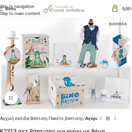
Skip to navigation
0
Menu
0,00
Skip to main content
Κλικ για μεγέθυνση
Αρχική σελίδα
Βάπτιση
Πακέτο βάπτισης
Αγόρι
K2313 σετ βάπτισης για αγόρι με θέμα