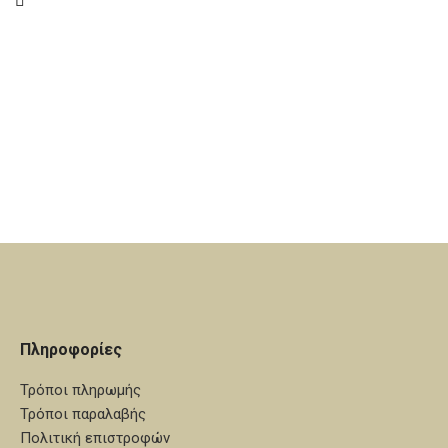
εσώρουχα,πετσετάκι)
Μπουκαλάκι-σαπουνάκι-3
Μπουκαλάκι-σαπουνάκι-3
κεράκια κολυμπήθρας (Η βάση
κεράκια κολυμπήθρας
του λαδοσέτ και τα ξύλινα
διακοσμητικά δεν
συμπεριλαμβάνονται στην τιμή
του σετ)
Πληροφορίες
Τρόποι πληρωμής
Τρόποι παραλαβής
Πολιτική επιστροφών