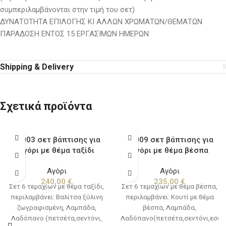
συμπεριλαμβάνονται στην τιμή του σετ)
ΔΥΝΑΤΟΤΗΤΑ ΕΠΙΛΟΓΗΣ ΚΙ ΑΛΛΩΝ ΧΡΩΜΑΤΩΝ/ΘΕΜΑΤΩΝ
ΠΑΡΑΔΟΣΗ ΕΝΤΟΣ 15 ΕΡΓΑΣΙΜΩΝ ΗΜΕΡΩΝ
Shipping & Delivery
Σχετικά προϊόντα
K2003 σετ βάπτισης για
K2009 σετ βάπτισης για
αγόρι με θέμα ταξίδι
αγόρι με θέμα βέσπα
Αγόρι
Αγόρι
240,00
€
235,00
€
Σετ 6 τεμαχίων με θέμα ταξίδι,
Σετ 6 τεμαχίων με θέμα βέσπα,
περιλαμβάνει: Βαλίτσα ξύλινη
περιλαμβάνει: Κουτί με θέμα
ζωγραφισμένη, Λαμπάδα,
βέσπα, Λαμπάδα,
Λαδόπανο (πετσέτα,σεντόνι,
Λαδόπανο(πετσέτα,σεντόνι,εσώρ