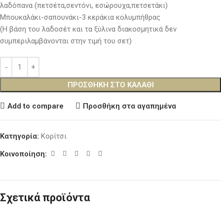
λαδόπανα (πετσέτα,σεντόνι, εσώρουχα,πετσετάκι)
Μπουκαλάκι-σαπουνάκι-3 κεράκια κολυμπήθρας
(Η βάση του λαδοσέτ και τα ξύλινα διακοσμητικά δεν
συμπεριλαμβάνονται στην τιμή του σετ)
ΠΡΟΣΘΉΚΗ ΣΤΟ ΚΑΛΆΘΙ
Add to compare
Προσθήκη στα αγαπημένα
Κατηγορία:
Κορίτσι
Κοινοποίηση:
Σχετικά προϊόντα