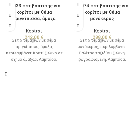
Κ2033 σετ βάπτισης για
Κ2074 σετ βάπτισης για
κορίτσι με θέμα
κορίτσι με θέμα
πριγκίπισσα, άμαξα
μονόκερος
Κορίτσι
Κορίτσι
242,00
€
288,00
€
Σετ 6 τεμαχίων με θέμα
Σετ 6 τεμαχίων με θέμα
πριγκίπισσα, άμαξα,
μονόκερος, περιλαμβάνει:
περιλαμβάνει: Κουτί ξύλινο σε
Βαλίτσα ταξιδίου ξύλινη
σχήμα άμαξας, Λαμπάδα,
ζωγραφισμένη, Λαμπάδα,
Λαδόπανο (πετσέτα,σεντόνι,
Λαδόπανο (πετσέτα,σεντόνι,
εσώρουχα,πετσετάκι)
εσώρουχα,πετσετάκι)
Μπουκαλάκι-σαπουνάκι-3
Μπουκαλάκι-σαπουνάκι-3
κεράκια κολυμπήθρας (Η βάση
κεράκια κολυμπήθρας
του λαδοσέτ και τα ξύλινα
διακοσμητικά δεν
συμπεριλαμβάνονται στην τιμή
του σετ)