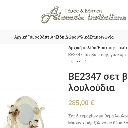
Αρχική
Γάμος
Βάπτιση
Είδη Δώρου
Υλικά
Επικοινωνία
Αρχική σελίδα
Βάπτιση
Πακέτ
BE2347 σετ βάπτισης για κορί
BE2347 σετ β
λουλούδια
285,00
€
Σετ 6 τεμαχίων με θέμα λουλού
Μπουντουάρ ξύλινο με θέμα λο