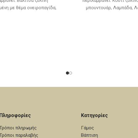
μβάνει: Βαλίτσα ξύλινη
περιλαμβάνει: Κουτί ξύλιν
ένη με θέμα ονειροπαγίδα,
μπουντουάρ, Λαμπάδα, 
Λαδόπανο (πετσέτα,σεντόνι,
(πετσέτα,σεντόνι, εσώρουχα
,πετσετάκι) Μπουκαλάκι-
Μπουκαλάκι-σαπουνάκι-3
ι-3 κεράκια κολυμπήθρας
κολυμπήθρας (Η βάση του λα
ξύλινα διακοσμητικά
συμπεριλαμβάνονται στην τι
Πληροφορίες
Κατηγορίες
Τρόποι πληρωμής
Γάμος
Τρόποι παραλαβής
Βάπτιση