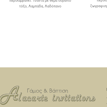
περιλα
περιλαμβάνει: Τσάντα με θέμα ουράνιο
ζωγραφισμ
τόξο, Λαμπάδα, Λαδόπανο
Λαμπάδα, 
(πετσέτα,σεντόνι, εσώρουχα,πετσετάκι)
εσώρουχα
Μπουκαλάκι-σαπουνάκι-3 κεράκια
σαπουνάκ
κολυμπήθρας (Η βάση του λαδοσέτ και τα
ξύλινα διακοσμητικά δεν
συμπεριλαμβάνονται στην τιμή του σετ)