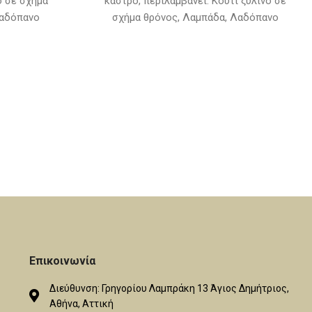
ο σε σχήμα
κάστρο, περιλαμβάνει: Κουτί ξύλινο σε
Λαδόπανο
σχήμα θρόνος, Λαμπάδα, Λαδόπανο
,πετσετάκι)
(πετσέτα,σεντόνι, εσώρουχα,πετσετάκι)
 κεράκια
Μπουκαλάκι-σαπουνάκι-3 κεράκια
δοσέτ και τα
κολυμπήθρας (Η βάση του λαδοσέτ και τα
 δεν
ξύλινα διακοσμητικά δεν
μή του σετ)
συμπεριλαμβάνονται στην τιμή του σετ)
Επικοινωνία
Διεύθυνση: Γρηγορίου Λαμπράκη 13 Άγιος Δημήτριος,
Αθήνα, Αττική