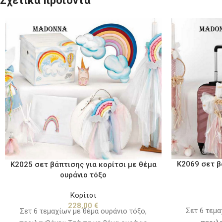
Σχετικά προϊόντα
Κ2069 σετ β
Κ2025 σετ βάπτισης για κορίτσι με θέμα
ουράνιο τόξο
Κορίτσι
228,00
€
Σετ 6 τεμα
Σετ 6 τεμαχίων με θέμα ουράνιο τόξο,