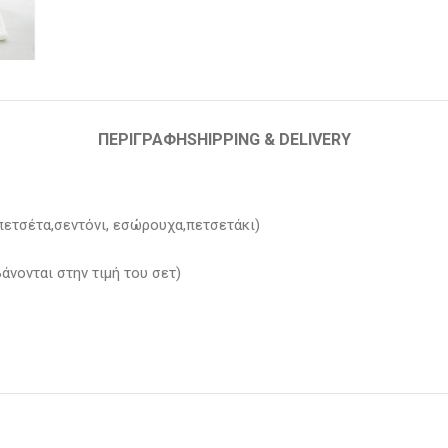
ΠΕΡΙΓΡΑΦΉ
SHIPPING & DELIVERY
πετσέτα,σεντόνι, εσώρουχα,πετσετάκι)
άνονται στην τιμή του σετ)