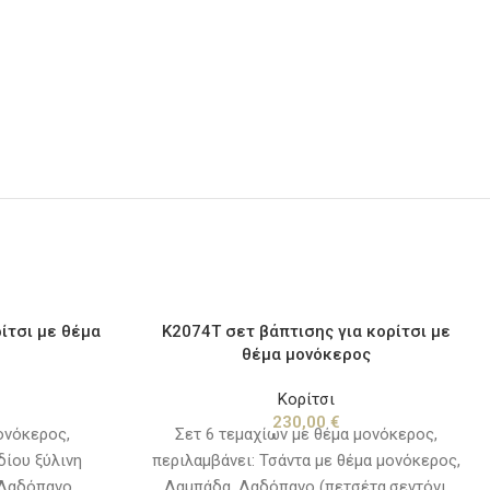
ίτσι με θέμα
Κ2074T σετ βάπτισης για κορίτσι με
θέμα μονόκερος
Κορίτσι
230,00
€
ονόκερος,
Σετ 6 τεμαχίων με θέμα μονόκερος,
δίου ξύλινη
περιλαμβάνει: Τσάντα με θέμα μονόκερος,
 Λαδόπανο
Λαμπάδα, Λαδόπανο (πετσέτα,σεντόνι,