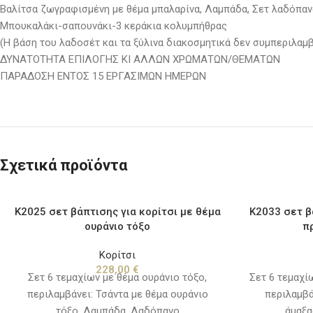
Βαλίτσα ζωγραφισμένη με θέμα μπαλαρίνα, Λαμπάδα, Σετ λαδόπαν
Μπουκαλάκι-σαπουνάκι-3 κεράκια κολυμπήθρας
(Η βάση του λαδοσέτ και τα ξύλινα διακοσμητικά δεν συμπεριλαμβ
ΔΥΝΑΤΟΤΗΤΑ ΕΠΙΛΟΓΗΣ ΚΙ ΑΛΛΩΝ ΧΡΩΜΑΤΩΝ/ΘΕΜΑΤΩΝ
ΠΑΡΑΔΟΣΗ ΕΝΤΟΣ 15 ΕΡΓΑΣΙΜΩΝ ΗΜΕΡΩΝ
Σχετικά προϊόντα
Κ2025 σετ βάπτισης για κορίτσι με θέμα
Κ2033 σετ β
ουράνιο τόξο
π
Κορίτσι
228,00
€
Σετ 6 τεμαχίων με θέμα ουράνιο τόξο,
Σετ 6 τεμαχίω
περιλαμβάνει: Τσάντα με θέμα ουράνιο
περιλαμβά
τόξο, Λαμπάδα, Λαδόπανο
άμαξα