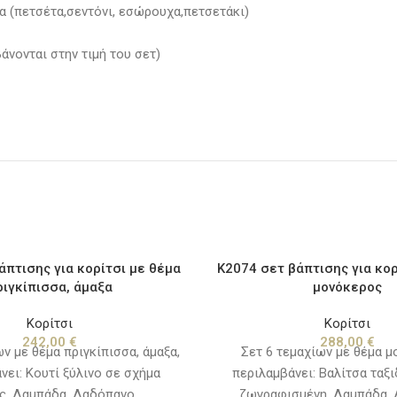
α (πετσέτα,σεντόνι, εσώρουχα,πετσετάκι)
άνονται στην τιμή του σετ)
άπτισης για κορίτσι με θέμα
Κ2074 σετ βάπτισης για κορ
ριγκίπισσα, άμαξα
μονόκερος
Κορίτσι
Κορίτσι
242,00
€
288,00
€
ν με θέμα πριγκίπισσα, άμαξα,
Σετ 6 τεμαχίων με θέμα μ
νει: Κουτί ξύλινο σε σχήμα
περιλαμβάνει: Βαλίτσα ταξι
ς, Λαμπάδα, Λαδόπανο
ζωγραφισμένη, Λαμπάδα,