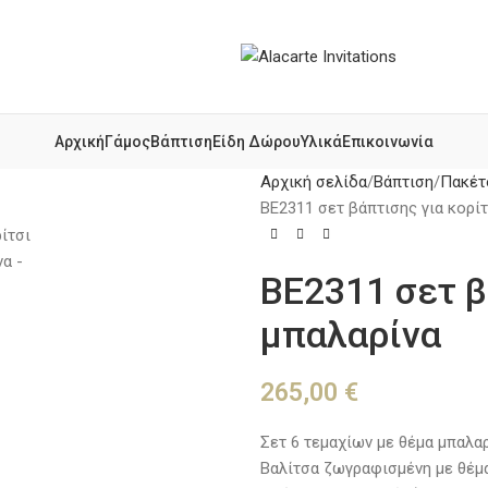
Αρχική
Γάμος
Βάπτιση
Είδη Δώρου
Υλικά
Επικοινωνία
Αρχική σελίδα
Βάπτιση
Πακέτ
BE2311 σετ βάπτισης για κορίτ
BE2311 σετ β
μπαλαρίνα
265,00
€
Σετ 6 τεμαχίων με θέμα μπαλαρ
Βαλίτσα ζωγραφισμένη με θέμα