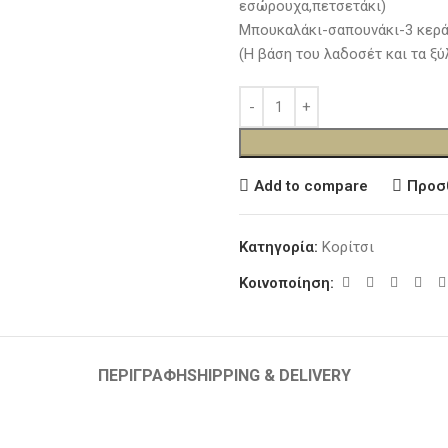
εσώρουχα,πετσετάκι)
Μπουκαλάκι-σαπουνάκι-3 κερά
(Η βάση του λαδοσέτ και τα ξύ
Add to compare
Προσ
Κατηγορία:
Κορίτσι
Κοινοποίηση:
ΠΕΡΙΓΡΑΦΉ
SHIPPING & DELIVERY