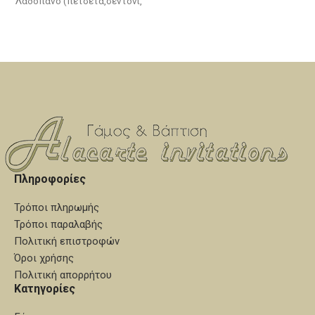
Λαδόπανο (πετσέτα,σεντόνι,
κεράκια κολυμπήθρας (Η βάση
εσώρουχα,πετσετάκι)
του λαδοσέτ και τα ξύλινα
Μπουκαλάκι-σαπουνάκι-3
διακοσμητικά δεν
κεράκια κολυμπήθρας
συμπεριλαμβάνονται στην τιμή
του σετ)
Πληροφορίες
Τρόποι πληρωμής
Τρόποι παραλαβής
Πολιτική επιστροφών
Όροι χρήσης
Πολιτική απορρήτου
Κατηγορίες