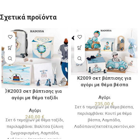
Σχετικά προϊόντα
K2009 σετ βάπτισης για
αγόρι με θέμα βέσπα
K2003 σετ βάπτισης για
Αγόρι
αγόρι με θέμα ταξίδι
235,00
€
Σετ 6 τεμαχίων με θέμα βέσπα,
Αγόρι
περιλαμβάνει: Κουτί με θέμα
240,00
€
Σετ 6 τεμαχίων με θέμα ταξίδι,
βέσπα, Λαμπάδα,
περιλαμβάνει: Βαλίτσα ξύλινη
Λαδόπανο(πετσέτα,σεντόνι,εσώρ
ζωγραφισμένη, Λαμπάδα,
Μπουκαλάκι-σαπουνάκι-3