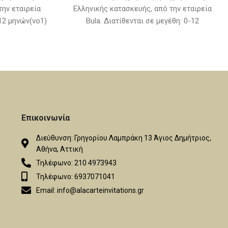
την εταιρεία
Ελληνικής κατασκευής, από την εταιρεία
-12 μηνών(νο1)
Bula. Διατίθενται σε μεγέθη: 0-12
 τιμή δεν
μηνών(νο1) & 12-24 μηνών(νο2) (Στην τιμή
απούτσια)
δεν συμπεριλαμβάνονται τα παπούτσια)
Επικοινωνία
Διεύθυνση: Γρηγορίου Λαμπράκη 13 Άγιος Δημήτριος,
Αθήνα, Αττική
Τηλέφωνο: 210 4973943
Τηλέφωνο: 6937071041
Email: info@alacarteinvitations.gr