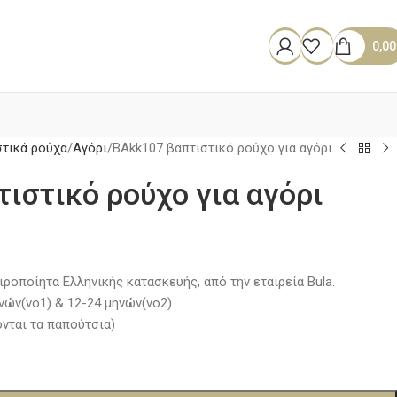
0,0
στικά ρούχα
Αγόρι
BAkk107 βαπτιστικό ρούχο για αγόρι
ιστικό ρούχο για αγόρι
ειροποίητα Ελληνικής κατασκευής, από την εταιρεία Bula.
ηνών(νο1) & 12-24 μηνών(νο2)
ονται τα παπούτσια)