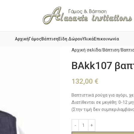
Αρχική
Γάμος
Βάπτιση
Είδη Δώρου
Υλικά
Επικοινωνία
Αρχική σελίδα
Βάπτιση
Βαπτι
BAkk107 βαπτ
132,00
€
Βαπτιστικά ρούχα για αγόρι, χ
Διατίθενται σε μεγέθη: 0-12 μ
(Στην τιμή δεν συμπεριλαμβάν