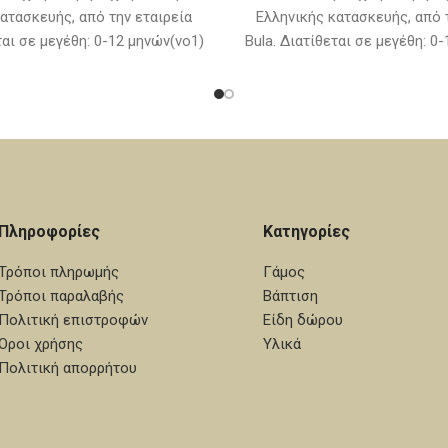
ατασκευής, από την εταιρεία
Ελληνικής κατασκευής, από 
ται σε μεγέθη: 0-12 μηνών(νο1)
Bula. Διατίθεται σε μεγέθη: 0
μηνών(νο2) (Στην τιμή δεν
& 12-24 μηνών(νο2) (Στην
αμβάνονται τα παπούτσια)
συμπεριλαμβάνονται τα π
Πληροφορίες
Κατηγορίες
Τρόποι πληρωμής
Γάμος
Τρόποι παραλαβής
Βάπτιση
Πολιτική επιστροφών
Είδη δώρου
Όροι χρήσης
Υλικά
Πολιτική απορρήτου