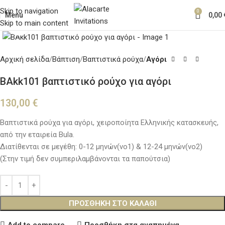
Skip to navigation
0
Menu
0,00
Skip to main content
Κλικ για μεγέθυνση
Αρχική σελίδα
Βάπτιση
Βαπτιστικά ρούχα
Αγόρι
BAkk101 βαπτιστικό ρούχο για αγόρι
130,00
€
Βαπτιστικά ρούχα για αγόρι, χειροποίητα Ελληνικής κατασκευής,
από την εταιρεία Bula.
Διατίθενται σε μεγέθη: 0-12 μηνών(νο1) & 12-24 μηνών(νο2)
(Στην τιμή δεν συμπεριλαμβάνονται τα παπούτσια)
ΠΡΟΣΘΉΚΗ ΣΤΟ ΚΑΛΆΘΙ
Add to compare
Προσθήκη στα αγαπημένα