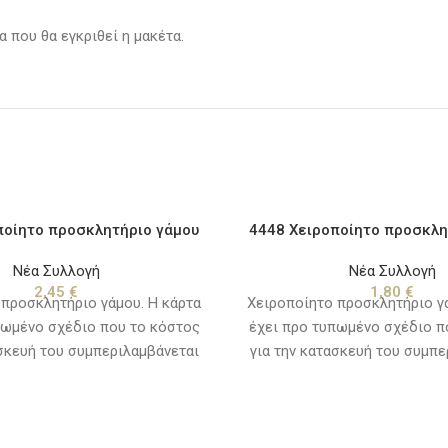
 που θα εγκριθεί η μακέτα.
ποίητο προσκλητήριο γάμου
4448 Χειροποίητο προσκλη
Νέα Συλλογή
Νέα Συλλογή
2,45
€
1,80
€
 προσκλητήριο γάμου. Η κάρτα
Χειροποίητο προσκλητήριο γά
πωμένο σχέδιο που το κόστος
έχει προ τυπωμένο σχέδιο π
ασκευή του συμπεριλαμβάνεται
για την κατασκευή του συμπε
ς πρόσκλησης. Εξαιρούνται τα
στην τιμή της πρόσκλησης. Ε
 και τα λογότυπα. Χρόνος
κείμενα και τα λογότυπα
0 με 15 εργάσιμες ημέρες από
παράδοσης, 10 με 15 εργάσιμ
ία που θα εγκριθεί η μακέτα.
την ημερομηνία που θα εγκριθ