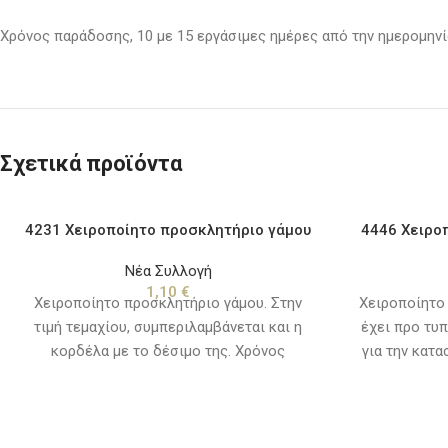
Χρόνος παράδοσης, 10 με 15 εργάσιμες ημέρες από την ημερομηνία
Σχετικά προϊόντα
4231 Χειροποίητο προσκλητήριο γάμου
4446 Χειρο
Νέα Συλλογή
1,10
€
Χειροποίητο προσκλητήριο γάμου. Στην
Χειροποίητο
τιμή τεμαχίου, συμπεριλαμβάνεται και η
έχει προ τυ
κορδέλα με το δέσιμο της. Χρόνος
για την κατ
παράδοσης, 10 με 15 εργάσιμες ημέρες από
στην τιμή τη
την ημερομηνία που θα εγκριθεί η μακέτα.
κείμενα
παράδοσης, 1
την ημερομην