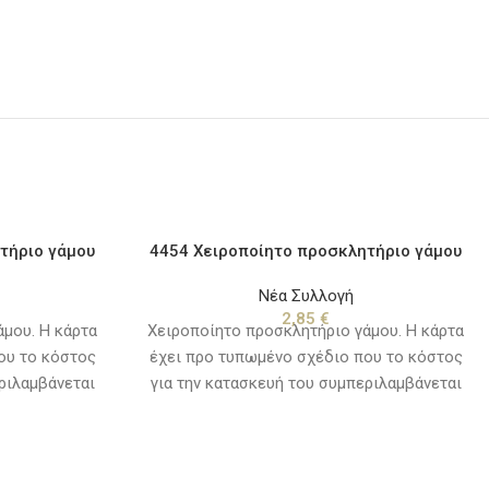
τήριο γάμου
4454 Χειροποίητο προσκλητήριο γάμου
Νέα Συλλογή
2,85
€
μου. Η κάρτα
Χειροποίητο προσκλητήριο γάμου. Η κάρτα
ου το κόστος
έχει προ τυπωμένο σχέδιο που το κόστος
ριλαμβάνεται
για την κατασκευή του συμπεριλαμβάνεται
ξαιρούνται τα
στην τιμή της πρόσκλησης. Εξαιρούνται τα
. Χρόνος
κείμενα και τα λογότυπα. Χρόνος
ες ημέρες από
παράδοσης, 10 με 15 εργάσιμες ημέρες από
εί η μακέτα.
την ημερομηνία που θα εγκριθεί η μακέτα.