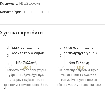
Κατηγορία:
Νέα Συλλογή
Κοινοποίηση:
Σχετικά προϊόντα
4444 Χειροποίητο
4450 Χειροποίητο
προσκλητήριο γάμου
προσκλητήριο γάμου
Νέα Συλλογή
Νέα Συλλογή
1,50
€
1,35
€
Χειροποίητο προσκλητήριο
Χειροποίητο προσκλητήριο
γάμου. Η κάρτα έχει προ
γάμου. Η κάρτα έχει προ
τυπωμένο σχέδιο που το
τυπωμένο σχέδιο που το
κόστος για την κατασκευή του
κόστος για την κατασκευή του
συμπεριλαμβάνεται στην τιμή
συμπεριλαμβάνεται στην τιμή
της πρόσκλησης. Εξαιρούνται
της πρόσκλησης. Εξαιρούνται
τα κείμενα και τα λογότυπα.
τα κείμενα και τα λογότυπα.
Χρόνος παράδοσης, 10 με 15
Χρόνος παράδοσης, 10 με 15