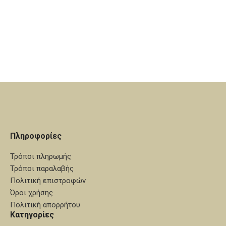
εργάσιμες ημέρες από την
εργάσιμες ημέρες από την
ημερομηνία που θα εγκριθεί η
ημερομηνία που θα εγκριθεί η
μακέτα.
μακέτα.
Πληροφορίες
Τρόποι πληρωμής
Τρόποι παραλαβής
Πολιτική επιστροφών
Όροι χρήσης
Πολιτική απορρήτου
Κατηγορίες