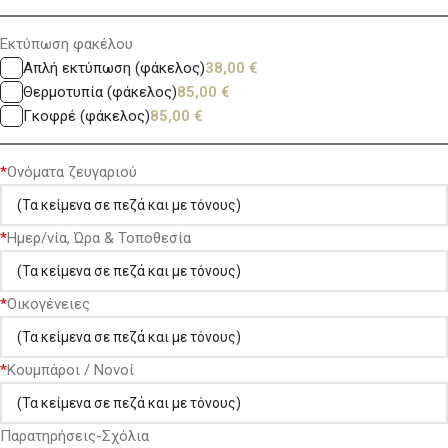
Εκτύπωση φακέλου
Απλή εκτύπωση (φάκελος)
38,00
€
Θερμοτυπία (φάκελος)
85,00
€
Γκοφρέ (φάκελος)
85,00
€
*
Ονόματα ζευγαριού
*
Ημερ/νία, Ώρα & Τοποθεσία
*
Οικογένειες
*
Κουμπάροι / Νονοί
Παρατηρήσεις-Σχόλια