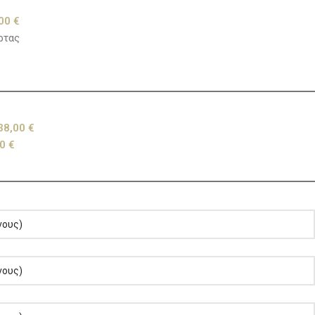
,00
€
ρτας
38,00
€
00
€