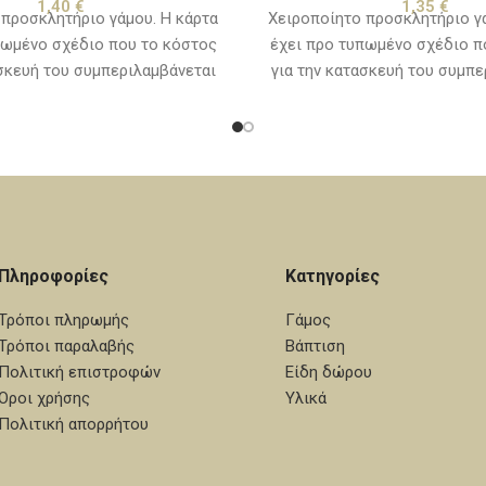
1,40
€
1,35
€
 προσκλητήριο γάμου. Η κάρτα
Χειροποίητο προσκλητήριο γά
πωμένο σχέδιο που το κόστος
έχει προ τυπωμένο σχέδιο π
ασκευή του συμπεριλαμβάνεται
για την κατασκευή του συμπε
ς πρόσκλησης. Εξαιρούνται τα
στην τιμή της πρόσκλησης. Ε
 και τα λογότυπα. Χρόνος
κείμενα και τα λογότυπα
0 με 15 εργάσιμες ημέρες από
παράδοσης, 10 με 15 εργάσιμ
ία που θα εγκριθεί η μακέτα.
την ημερομηνία που θα εγκριθ
Πληροφορίες
Κατηγορίες
Τρόποι πληρωμής
Γάμος
Τρόποι παραλαβής
Βάπτιση
Πολιτική επιστροφών
Είδη δώρου
Όροι χρήσης
Υλικά
Πολιτική απορρήτου