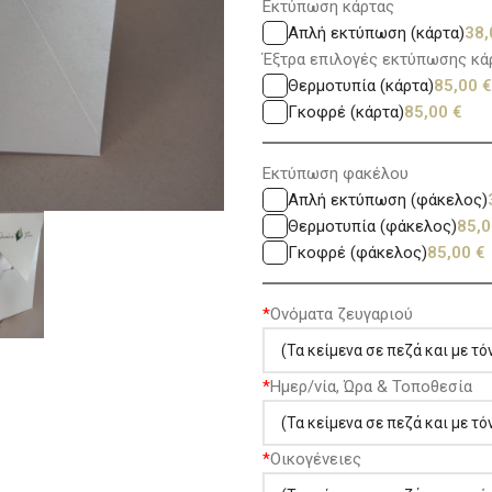
Εκτύπωση κάρτας
Απλή εκτύπωση (κάρτα)
38
Έξτρα επιλογές εκτύπωσης κά
Θερμοτυπία (κάρτα)
85,00
€
Γκοφρέ (κάρτα)
85,00
€
Εκτύπωση φακέλου
Απλή εκτύπωση (φάκελος)
Θερμοτυπία (φάκελος)
85,
Γκοφρέ (φάκελος)
85,00
€
*
Ονόματα ζευγαριού
*
Ημερ/νία, Ώρα & Τοποθεσία
*
Οικογένειες