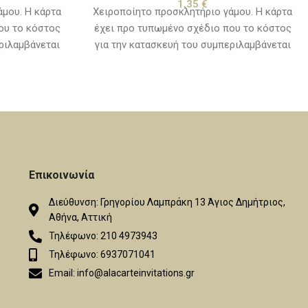
1,35
€
μου. Η κάρτα
Χειροποίητο προσκλητήριο γάμου. Η κάρτα
ου το κόστος
έχει προ τυπωμένο σχέδιο που το κόστος
ριλαμβάνεται
για την κατασκευή του συμπεριλαμβάνεται
ξαιρούνται τα
στην τιμή της πρόσκλησης. Εξαιρούνται τα
. Χρόνος
κείμενα και τα λογότυπα. Χρόνος
ες ημέρες από
παράδοσης, 10 με 15 εργάσιμες ημέρες από
εί η μακέτα.
την ημερομηνία που θα εγκριθεί η μακέτα.
Επικοινωνία
Διεύθυνση: Γρηγορίου Λαμπράκη 13 Άγιος Δημήτριος,
Αθήνα, Αττική
Τηλέφωνο: 210 4973943
Τηλέφωνο: 6937071041
Email: info@alacarteinvitations.gr