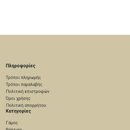
Φάκελος 20 Χ 15 εκ. σε light
250 γρ. Φάκελος 20 Χ 15 εκ. με
gold μεταλλικό χαρτί 250 γρ.
εσώγλυφα μονογράμματα σε
Εκτύπωση κάρτας: offset απλή,
antique gold μεταλλικό χαρτί
χρώμα λαδί (P 3995U)
250 γρ. Εκτύπωση κάρτας:
offset απλή, χρώμα buffalo
Πληροφορίες
Τρόποι πληρωμής
Τρόποι παραλαβής
Πολιτική επιστροφών
Όροι χρήσης
Πολιτική απορρήτου
Κατηγορίες
Γάμος
Βάπτιση