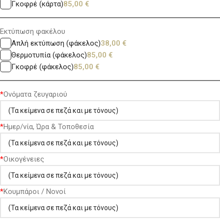
Γκοφρέ (κάρτα)
85,00
€
Εκτύπωση φακέλου
Απλή εκτύπωση (φάκελος)
38,00
€
Θερμοτυπία (φάκελος)
85,00
€
Γκοφρέ (φάκελος)
85,00
€
*
Ονόματα ζευγαριού
*
Ημερ/νία, Ώρα & Τοποθεσία
*
Οικογένειες
*
Κουμπάροι / Νονοί