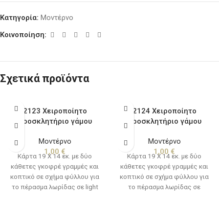
Κατηγορία:
Μοντέρνο
Κοινοποίηση:
Σχετικά προϊόντα
2123 Χειροποίητο
2124 Χειροποίητο
προσκλητήριο γάμου
προσκλητήριο γάμου
Μοντέρνο
Μοντέρνο
1,00
€
1,00
€
Κάρτα 19 Χ 14 εκ. με δύο
Κάρτα 19 Χ 14 εκ. με δύο
κάθετες γκοφρέ γραμμές και
κάθετες γκοφρέ γραμμές και
κοπτικό σε σχήμα φύλλου για
κοπτικό σε σχήμα φύλλου για
το πέρασμα λωρίδας σε light
το πέρασμα λωρίδας σε
gold μεταλλικό χαρτί 250 γρ.
antique gold μεταλλικό χαρτί
Λωρίδα 14 Χ 3 εκ. σε antique
250 γρ. Λωρίδα 14 Χ 3 εκ. σε
gold μεταλλικό χαρτί 250 γρ.
medal bronze μεταλλικό χαρτί