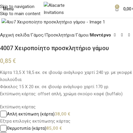
Skip to navigation
0
Menu
0,00
Skip to main content
Κλικ για μεγέθυνση
Αρχική σελίδα
Γάμος
Προσκλητήρια
Γάμου
Μοντέρνο
4007 Χειροποίητο προσκλητήριο γάμου
0,85
€
Κάρτα 13,5 Χ 18,5 εκ. σε ιβουάρ ανάγλυφο χαρτί 240 γρ. με γκοφρέ
λουλούδια.
Φάκελος 15 Χ 20 εκ. σε ιβουάρ ανάγλυφο χαρτί 170 γρ.
Εκτύπωση κάρτας: offset απλή, χρώμα σκούρο καφέ (buffalo)
Εκτύπωση κάρτας
Απλή εκτύπωση (κάρτα)
38,00
€
Έξτρα επιλογές εκτύπωσης κάρτας
Θερμοτυπία (κάρτα)
85,00
€