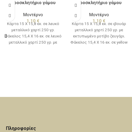
προσκλητήριο γάμου
προσκλητήριο γάμου
Μοντέρνο
Μοντέρνο
1,10
€
1,10
€
Κάρτα 15 Χ 15,8 εκ. σε λευκό
Κάρτα 15 Χ 15,8 εκ. σε ιβουάρ
μεταλλικό χαρτί 250 γρ.
μεταλλικό χαρτί 250 γρ. με
Φάκελος 15,4 Χ 16 εκ. σε λευκό
εκτυπωμένο μοτίβο ζευγάρι.
μεταλλικό χαρτί 250 γρ. με
Φάκελος 15,4 Χ 16 εκ. σε yellow
κοπτικό παράθυρο με πλαίσιο
mellow μεταλλικό χαρτί 250 γρ.
θερμοτυπία πέρλα. Εκτύπωση
με κοπτικό παράθυρο με
κάρτας: offset απλή, χρώμα
πλαίσιο θερμοτυπία πέρλα.
γκρι (P 8U)
Εκτύπωση κάρτας: offset απλή,
χρώμα χάλκινο (P 876U)
Πληροφορίες