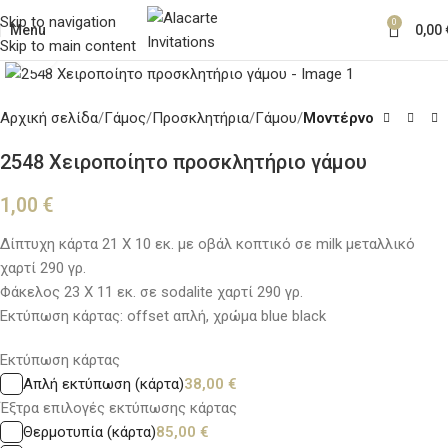
Skip to navigation
0
Menu
0,00
Skip to main content
Κλικ για μεγέθυνση
Αρχική σελίδα
Γάμος
Προσκλητήρια
Γάμου
Μοντέρνο
2548 Χειροποίητο προσκλητήριο γάμου
1,00
€
Δίπτυχη κάρτα 21 Χ 10 εκ. με οβάλ κοπτικό σε milk μεταλλικό
χαρτί 290 γρ.
Φάκελος 23 Χ 11 εκ. σε sodalite χαρτί 290 γρ.
Εκτύπωση κάρτας: offset απλή, χρώμα blue black
Εκτύπωση κάρτας
Απλή εκτύπωση (κάρτα)
38,00
€
Έξτρα επιλογές εκτύπωσης κάρτας
Θερμοτυπία (κάρτα)
85,00
€