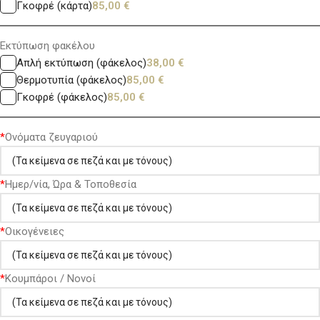
Γκοφρέ (κάρτα)
85,00
€
Εκτύπωση φακέλου
Απλή εκτύπωση (φάκελος)
38,00
€
Θερμοτυπία (φάκελος)
85,00
€
Γκοφρέ (φάκελος)
85,00
€
*
Ονόματα ζευγαριού
*
Ημερ/νία, Ώρα & Τοποθεσία
*
Οικογένειες
*
Κουμπάροι / Νονοί