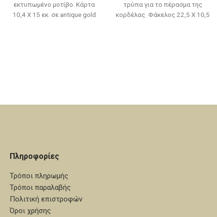
εκτυπωμένο μοτίβο. Κάρτα
τρύπα για το πέρασμα της
10,4 Χ 15 εκ. σε antique gold
κορδέλας. Φάκελος 22,5 Χ 10,5
μεταλλικό χαρτί 250 γρ.
εκ. σε pergamenate marina
Φάκελος 11 Χ 23 εκ. σε antique
sabbia 175 γρ. με κοπτικό
gold μεταλλικό χαρτί 250 γρ.
παράθυρο. Κορδέλες: σατέν
Κορδέλα: σατέν ιβουάρ 1 εκ.
μπεζ, χρυσή και καφέ 0,3 εκ.
Εκτύπωση κάρτας: offset απλή,
Εκτύπωση κάρτας: offset απλή,
χρώμα buffalo
χρώμα buffalo
Πληροφορίες
Τρόποι πληρωμής
Τρόποι παραλαβής
Πολιτική επιστροφών
Όροι χρήσης