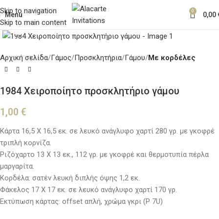
Skip to navigation
0
Menu
0,00
Skip to main content
Κλικ για μεγέθυνση
Αρχική σελίδα
Γάμος
Προσκλητήρια
Γάμου
Με κορδέλες
1984 Χειροποίητο προσκλητήριο γάμου
1,00
€
Κάρτα 16,5 Χ 16,5 εκ. σε λευκό ανάγλυφο χαρτί 280 γρ. με γκοφρέ
τριπλή κορνίζα.
Ριζόχαρτο 13 Χ 13 εκ., 112 γρ. με γκοφρέ και θερμοτυπία πέρλα
μαργαρίτα.
Κορδέλα: σατέν λευκή διπλής όψης 1,2 εκ.
Φάκελος 17 Χ 17 εκ. σε λευκό ανάγλυφο χαρτί 170 γρ.
Εκτύπωση κάρτας: offset απλή, χρώμα γκρι (P 7U)