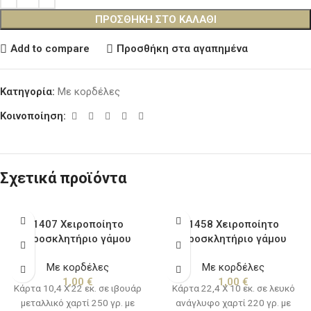
ΠΡΟΣΘΉΚΗ ΣΤΟ ΚΑΛΆΘΙ
Add to compare
Προσθήκη στα αγαπημένα
Κατηγορία:
Με κορδέλες
Κοινοποίηση:
Σχετικά προϊόντα
1407 Χειροποίητο
1458 Χειροποίητο
προσκλητήριο γάμου
προσκλητήριο γάμου
Με κορδέλες
Με κορδέλες
1,00
€
1,00
€
Κάρτα 10,4 Χ 22 εκ. σε ιβουάρ
Κάρτα 22,4 Χ 10 εκ. σε λευκό
μεταλλικό χαρτί 250 γρ. με
ανάγλυφο χαρτί 220 γρ. με