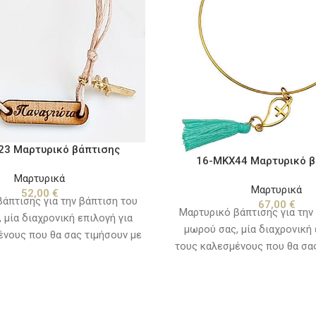
23 Μαρτυρικό βάπτισης
16-ΜΚΧ44 Μαρτυρικό β
Μαρτυρικά
Μαρτυρικά
52,00
€
άπτισης για την βάπτιση του
67,00
€
Μαρτυρικό βάπτισης για την
 μία διαχρονική επιλογή για
μωρού σας, μία διαχρονική 
ένους που θα σας τιμήσουν με
τους καλεσμένους που θα σας
ία τους την ιδιαίτερη αυτή
την παρουσία τους την ιδι
νδυάστε τα χρωματικά με τα
ημέρα. Συνδυάστε τα χρωμα
μωρού ή τον στολισμό και το
ρούχα του μωρού ή τον στολ
 βάπτισης, για ένα όμορφο
θέμα της βάπτισης, για έ