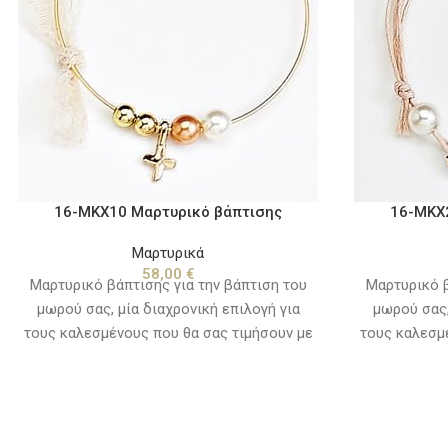
16-ΜΚΧ10 Μαρτυρικό βάπτισης
16-ΜΚΧ
Μαρτυρικά
58,00
€
Μαρτυρικό βάπτισης για την βάπτιση του
Μαρτυρικό β
μωρού σας, μία διαχρονική επιλογή για
μωρού σας,
τους καλεσμένους που θα σας τιμήσουν με
τους καλεσμ
την παρουσία τους την ιδιαίτερη αυτή
την παρουσ
ημέρα. Συνδυάστε τα χρωματικά με τα
ημέρα. Συ
ρούχα του μωρού ή τον στολισμό και το
ρούχα του 
θέμα της βάπτισης, για ένα όμορφο
θέμα της