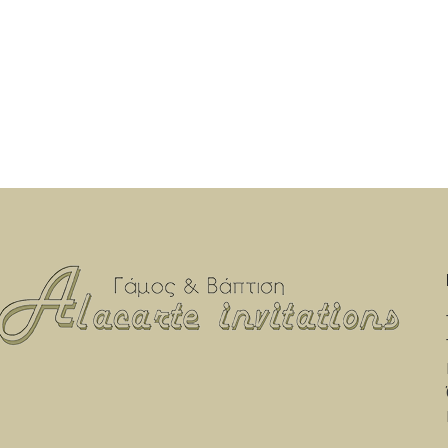
αποτέλεσμα! Η τιμή αφορά το σετ των 50
αποτέλεσμα!
τεμαχίων. Ελάχιστη ποσότητα 50 τεμάχια.
τεμαχίων. Ε
Υπάρχει η δυνατότητα επιλογής κι άλλων
Υπάρχει η δ
χρωμάτων. Εκτιμώμενος χρόνος
χρωμάτ
Αποστολής: Από 7 έως 12 εργάσιμες
Αποστολής
ημέρες.