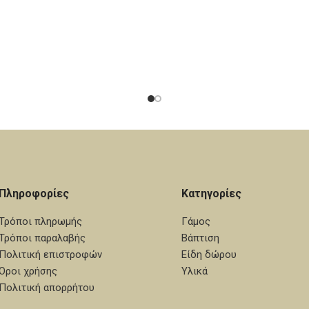
 Η τιμή αφορά το σετ των 50
αποτέλεσμα! Η τιμή αφορά τ
λάχιστη ποσότητα 50 τεμάχια.
τεμαχίων. Ελάχιστη ποσότητα
υνατότητα επιλογής κι άλλων
Υπάρχει η δυνατότητα επιλο
ων. Εκτιμώμενος χρόνος
χρωμάτων. Εκτιμώμενος
: Από 7 έως 12 εργάσιμες
Αποστολής: Από 7 έως 12
ημέρες.
ημέρες.
Πληροφορίες
Κατηγορίες
Τρόποι πληρωμής
Γάμος
Τρόποι παραλαβής
Βάπτιση
Πολιτική επιστροφών
Είδη δώρου
Όροι χρήσης
Υλικά
Πολιτική απορρήτου