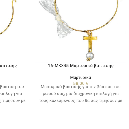
άπτισης
16-ΜΚΧ45 Μαρτυρικό βάπτισης
Μαρτυρικά
58,00
€
 βάπτιση του
Μαρτυρικό βάπτισης για την βάπτιση του
επιλογή για
μωρού σας, μία διαχρονική επιλογή για
 τιμήσουν με
τους καλεσμένους που θα σας τιμήσουν με
αίτερη αυτή
την παρουσία τους την ιδιαίτερη αυτή
τικά με τα
ημέρα. Συνδυάστε τα χρωματικά με τα
ισμό και το
ρούχα του μωρού ή τον στολισμό και το
να όμορφο
θέμα της βάπτισης, για ένα όμορφο