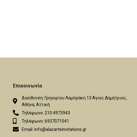
ο σετ των 50
αποτέλεσμα! Η τιμή αφορά το σετ των 50
 50 τεμάχια.
τεμαχίων. Ελάχιστη ποσότητα 50 τεμάχια.
γής κι άλλων
Υπάρχει η δυνατότητα επιλογής κι άλλων
 χρόνος
χρωμάτων. Εκτιμώμενος χρόνος
 εργάσιμες
Αποστολής: Από 7 έως 12 εργάσιμες
ημέρες.
Επικοινωνία
Διεύθυνση: Γρηγορίου Λαμπράκη 13 Άγιος Δημήτριος,
Αθήνα, Αττική
Τηλέφωνο: 210 4973943
Τηλέφωνο: 6937071041
Email: info@alacarteinvitations.gr