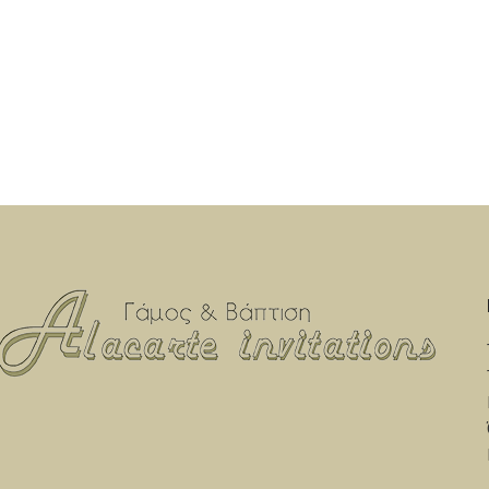
αποτέλεσμα! Η τιμή αφορά το σετ των 50
αποτέλεσμα!
τεμαχίων. Ελάχιστη ποσότητα 50 τεμάχια.
τεμαχίων. Ε
Υπάρχει η δυνατότητα επιλογής κι άλλων
Υπάρχει η δ
χρωμάτων. Εκτιμώμενος χρόνος
χρωμάτ
Αποστολής: Από 7 έως 12 εργάσιμες
Αποστολής
ημέρες.