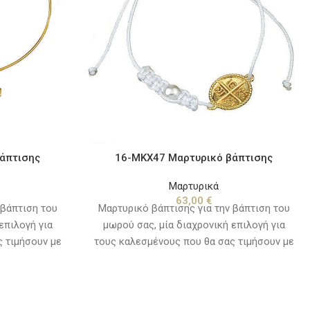
άπτισης
16-ΜΚΧ47 Μαρτυρικό βάπτισης
Μαρτυρικά
63,00
€
 βάπτιση του
Μαρτυρικό βάπτισης για την βάπτιση του
επιλογή για
μωρού σας, μία διαχρονική επιλογή για
 τιμήσουν με
τους καλεσμένους που θα σας τιμήσουν με
αίτερη αυτή
την παρουσία τους την ιδιαίτερη αυτή
τικά με τα
ημέρα. Συνδυάστε τα χρωματικά με τα
ισμό και το
ρούχα του μωρού ή τον στολισμό και το
να όμορφο
θέμα της βάπτισης, για ένα όμορφο