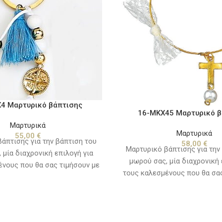
4 Μαρτυρικό βάπτισης
16-ΜΚΧ45 Μαρτυρικό β
Μαρτυρικά
Μαρτυρικά
55,00
€
άπτισης για την βάπτιση του
58,00
€
Μαρτυρικό βάπτισης για την
 μία διαχρονική επιλογή για
μωρού σας, μία διαχρονική 
ένους που θα σας τιμήσουν με
τους καλεσμένους που θα σας
ία τους την ιδιαίτερη αυτή
την παρουσία τους την ιδι
νδυάστε τα χρωματικά με τα
ημέρα. Συνδυάστε τα χρωμα
μωρού ή τον στολισμό και το
ρούχα του μωρού ή τον στολ
 βάπτισης, για ένα όμορφο
θέμα της βάπτισης, για έ