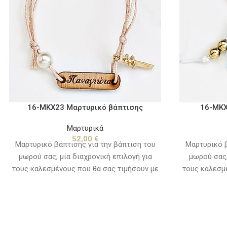
16-ΜΚΧ23 Μαρτυρικό βάπτισης
16-ΜΚΧ
Μαρτυρικά
52,00
€
Μαρτυρικό βάπτισης για την βάπτιση του
Μαρτυρικό β
μωρού σας, μία διαχρονική επιλογή για
μωρού σας,
τους καλεσμένους που θα σας τιμήσουν με
τους καλεσμ
την παρουσία τους την ιδιαίτερη αυτή
την παρουσ
ημέρα. Συνδυάστε τα χρωματικά με τα
ημέρα. Συ
ρούχα του μωρού ή τον στολισμό και το
ρούχα του 
θέμα της βάπτισης, για ένα όμορφο
θέμα της