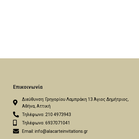
ο σετ των 50
αποτέλεσμα! Η τιμή αφορά το σετ των 50
 50 τεμάχια.
τεμαχίων. Ελάχιστη ποσότητα 50 τεμάχια.
γής κι άλλων
Υπάρχει η δυνατότητα επιλογής κι άλλων
 χρόνος
χρωμάτων. Εκτιμώμενος χρόνος
 εργάσιμες
Αποστολής: Από 7 έως 12 εργάσιμες
ημέρες.
Επικοινωνία
Διεύθυνση: Γρηγορίου Λαμπράκη 13 Άγιος Δημήτριος,
Αθήνα, Αττική
Τηλέφωνο: 210 4973943
Τηλέφωνο: 6937071041
Email: info@alacarteinvitations.gr