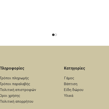
 Η τιμή αφορά το σετ των 50
αποτέλεσμα! Η τιμή αφορά τ
λάχιστη ποσότητα 50 τεμάχια.
τεμαχίων. Ελάχιστη ποσότητα
υνατότητα επιλογής κι άλλων
Υπάρχει η δυνατότητα επιλο
ων. Εκτιμώμενος χρόνος
χρωμάτων. Εκτιμώμενος
: Από 7 έως 12 εργάσιμες
Αποστολής: Από 7 έως 12
ημέρες.
ημέρες.
Πληροφορίες
Κατηγορίες
Τρόποι πληρωμής
Γάμος
Τρόποι παραλαβής
Βάπτιση
Πολιτική επιστροφών
Είδη δώρου
Όροι χρήσης
Υλικά
Πολιτική απορρήτου