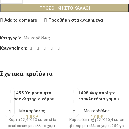
ΠΡΟΣΘΉΚΗ ΣΤΟ ΚΑΛΆΘΙ
Add to compare
Προσθήκη στα αγαπημένα
Κατηγορία:
Με κορδέλες
Κοινοποίηση:
Σχετικά προϊόντα
1455 Χειροποίητο
1498 Χειροποίητο
προσκλητήριο γάμου
προσκλητήριο γάμου
Με κορδέλες
Με κορδέλες
1,05
€
1,00
€
Κάρτα 22,4 Χ 10 εκ. σε sirio
Κάρτα δίπτυχη 22 Χ 10,4 εκ. σε
pearl cream μεταλλικό χαρτί
ιβουάρ μεταλλικό χαρτί 250 γρ.