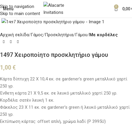
Skip to navigation
0
Menu
0,00
Skip to main content
Κλικ για μεγέθυνση
Αρχική σελίδα
Γάμος
Προσκλητήρια
Γάμου
Με κορδέλες
1497 Χειροποίητο προσκλητήριο γάμου
1,00
€
Κάρτα δίπτυχη 22 Χ 10,4 εκ. σε gardener’s green μεταλλικό χαρτί
250 γρ.
Ένθετη κάρτα 21 Χ 9,5 εκ. σε λευκό μεταλλικό χαρτί 250 γρ.
Κορδέλα: σατέν λευκή 1 εκ.
Φάκελος 23 Χ 11 εκ. σε gardener’s green ή λευκό μεταλλικό χαρτί
250 γρ.
Εκτύπωση κάρτας: offset απλή, χρώμα λαδί (P 3995U)