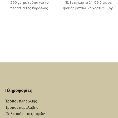
290 γρ. με τρύπα για το
Ένθετη κάρτα 21 Χ 9,5 εκ. σε
πέρασμα της κορδέλας.
ιβουάρ μεταλλικό χαρτί 250 γρ.
Φάκελος 22,5 Χ 10,5 εκ. σε sirio
με εκτυπωμένο μοτίβο κλαδί.
pearl craft μεταλλικό χαρτί 220
Φάκελος 23 Χ 11 εκ. σε ιβουάρ
γρ. με κοπτικό παράθυρο.
μεταλλικό χαρτί, 250 γρ.
Κορδέλες: σατέν λευκή και
Κορδόνι: λαδί Εκτύπωση
χρυσή 0,3 εκ. Εκτύπωση
κάρτας: offset απλή, χρώμα
κάρτας: offset απλή, χρώμα
λαδί (P 3995U)
buffalo
Πληροφορίες
Τρόποι πληρωμής
Τρόποι παραλαβής
Πολιτική επιστροφών