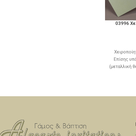
κείμενα και τα λογότυπα. Χρόνος
παράδοσης, 10 με 15 εργάσιμες ημέρες από
την ημερομηνία που θα εγκριθεί η μακέτα.
03996 Χε
Χειροποίη
Επίσης υπ
(μεταλλική θ
την κατασκευ
τιμή της 
κείμενα
παράδοσης, 1
την ημερομην