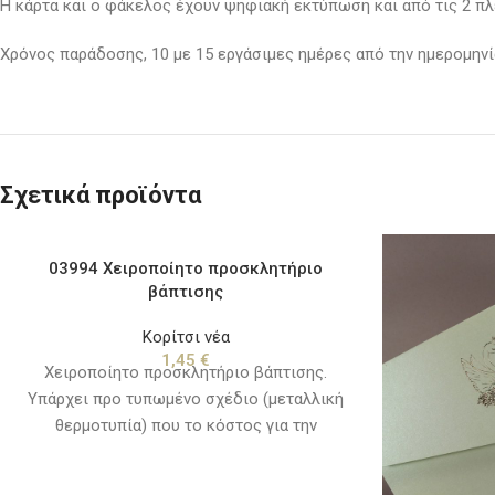
Η κάρτα και ο φάκελος έχουν ψηφιακή εκτύπωση και από τις 2 πλ
Χρόνος παράδοσης, 10 με 15 εργάσιμες ημέρες από την ημερομηνία
Σχετικά προϊόντα
03994 Χειροποίητο προσκλητήριο
βάπτισης
Κορίτσι νέα
1,45
€
Χειροποίητο προσκλητήριο βάπτισης.
Υπάρχει προ τυπωμένο σχέδιο (μεταλλική
θερμοτυπία) που το κόστος για την
κατασκευή του συμπεριλαμβάνεται στην
τιμή της πρόσκλησης. Εξαιρούνται τα