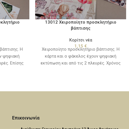
σκλητήριο
13012 Χειροποίητο προσκλητήριο
βάπτισης
Κορίτσι νέα
1,15
€
βάπτισης. Η
Χειροποίητο προσκλητήριο βάπτισης. Η
υν ψηφιακή
κάρτα και ο φάκελος έχουν ψηφιακή
υρές. Επίσης
εκτύπωση και από τις 2 πλευρές. Χρόνος
ο (μεταλλική
παράδοσης, 10 με 15 εργάσιμες ημέρες από
ς για την
την ημερομηνία που θα εγκριθεί η μακέτα.
άνεται στην
ρούνται τα
. Χρόνος
ες ημέρες από
εί η μακέτα.
Επικοινωνία