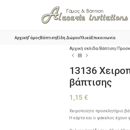
Αρχική
Γάμος
Βάπτιση
Είδη Δώρου
Υλικά
Επικοινωνία
Αρχική σελίδα
Βάπτιση
Προσκ
13136 Χειρο
βάπτισης
1,15
€
Χειροποίητο προσκλητήριο βά
Η κάρτα και ο φάκελος έχουν 