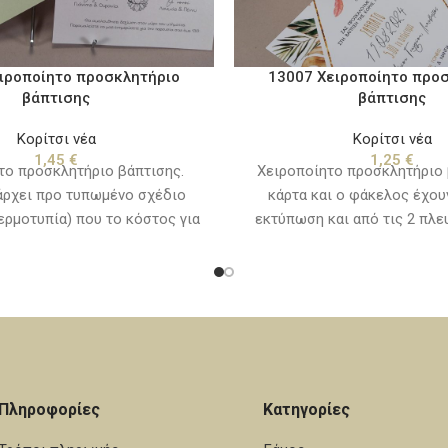
ιροποίητο προσκλητήριο
13007 Χειροποίητο προ
βάπτισης
βάπτισης
Κορίτσι νέα
Κορίτσι νέα
1,45
€
1,25
€
το προσκλητήριο βάπτισης.
Χειροποίητο προσκλητήριο 
άρχει προ τυπωμένο σχέδιο
κάρτα και ο φάκελος έχο
ερμοτυπία) που το κόστος για
εκτύπωση και από τις 2 πλε
ή του συμπεριλαμβάνεται στην
υπάρχει προ τυπωμένο σχέδι
πρόσκλησης. Εξαιρούνται τα
θερμοτυπία) που το κόστο
 και τα λογότυπα. Χρόνος
κατασκευή του συμπεριλαμβ
0 με 15 εργάσιμες ημέρες από
τιμή της πρόσκλησης. Εξαι
ία που θα εγκριθεί η μακέτα.
κείμενα και τα λογότυπα
παράδοσης, 10 με 15 εργάσιμ
την ημερομηνία που θα εγκριθ
Πληροφορίες
Κατηγορίες