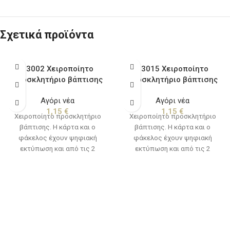
Σχετικά προϊόντα
13002 Χειροποίητο
13015 Χειροποίητο
προσκλητήριο βάπτισης
προσκλητήριο βάπτισης
Αγόρι νέα
Αγόρι νέα
1,15
€
1,15
€
Χειροποίητο προσκλητήριο
Χειροποίητο προσκλητήριο
βάπτισης. Η κάρτα και ο
βάπτισης. Η κάρτα και ο
φάκελος έχουν ψηφιακή
φάκελος έχουν ψηφιακή
εκτύπωση και από τις 2
εκτύπωση και από τις 2
πλευρές. Χρόνος παράδοσης,
πλευρές. Χρόνος παράδοσης,
10 με 15 εργάσιμες ημέρες από
10 με 15 εργάσιμες ημέρες από
την ημερομηνία που θα
την ημερομηνία που θα
εγκριθεί η μακέτα.
εγκριθεί η μακέτα.